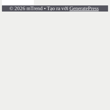
© 2026 mTrend
• Tạo ra với
GeneratePress