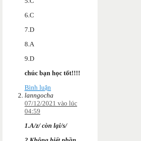
5.C
6.C
7.D
8.A
9.D
chúc bạn học tốt!!!!
Bình luận
lanngocha
07/12/2021 vào lúc
04:59
1.A/z/ còn lại/s/
2.Không biết phần