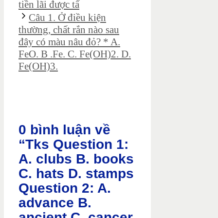
tiền lãi được tấ
Câu 1. Ở điều kiện
thường, chất rắn nào sau
đây có màu nâu đỏ? * A.
FeO. B .Fe. C. Fe(OH)2. D.
Fe(OH)3.
0 bình luận về
“Tks Question 1:
A. clubs B. books
C. hats D. stamps
Question 2: A.
advance B.
ancient C. cancer