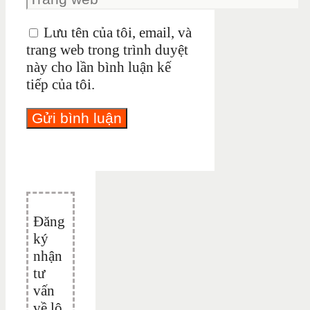
Lưu tên của tôi, email, và
trang web trong trình duyệt
này cho lần bình luận kế
tiếp của tôi.
Đăng
ký
nhận
tư
vấn
về lộ