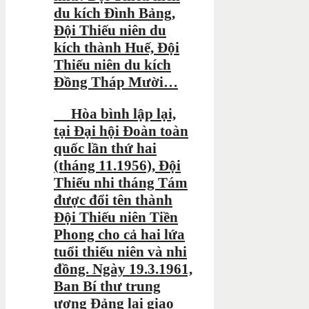
du kích Đình Bảng,
Đội Thiếu niên du
kích thành Huế, Đội
Thiếu niên du kích
Đồng Tháp Mười…
Hòa bình lập lại,
tại Đại hội Đoàn toàn
quốc lần thứ hai
(tháng 11.1956), Đội
Thiếu nhi tháng Tám
được đổi tên thành
Đội Thiếu niên Tiền
Phong cho cả hai lứa
tuổi thiếu niên và nhi
đồng. Ngày 19.3.1961,
Ban Bí thư trung
ương Đảng lại giao