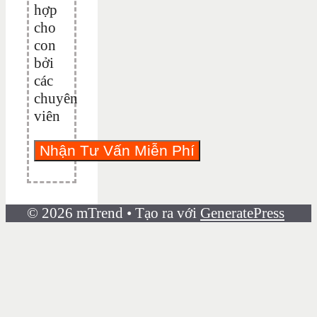
hợp
cho
con
bởi
các
chuyên
viên
© 2026 mTrend
• Tạo ra với
GeneratePress