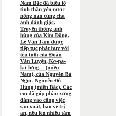
Nam Bắc đã biểu lộ
tinh thần yêu nước
nồng nàn cùng cha
anh đánh giặc.
Truyền thống anh
hùng của Kim Đồng,
Lê Văn Tám được
tiếp tục phát huy với
tên tuổi của Đoàn
Văn Luyện, Kơ-pa-
kơ-lơng… (miền
Nam), của Nguyễn Bá
Ngọc, Nguyễn Đỗ
Hùng (miền Bắc). Các
em đã góp phần xứng
đáng vào công việc
sản xuất, bảo vệ trị
an, nêu lên nhiều tấm