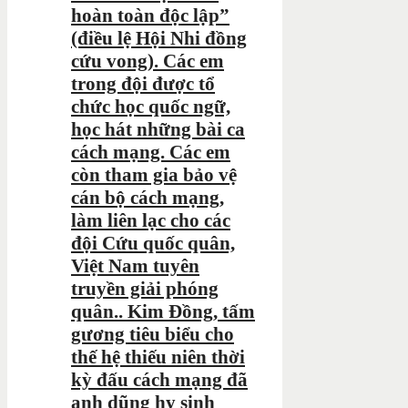
hoàn toàn độc lập”
(điều lệ Hội Nhi đồng
cứu vong). Các em
trong đội được tổ
chức học quốc ngữ,
học hát những bài ca
cách mạng. Các em
còn tham gia bảo vệ
cán bộ cách mạng,
làm liên lạc cho các
đội Cứu quốc quân,
Việt Nam tuyên
truyền giải phóng
quân.. Kim Đồng, tấm
gương tiêu biểu cho
thế hệ thiếu niên thời
kỳ đấu cách mạng đã
anh dũng hy sinh