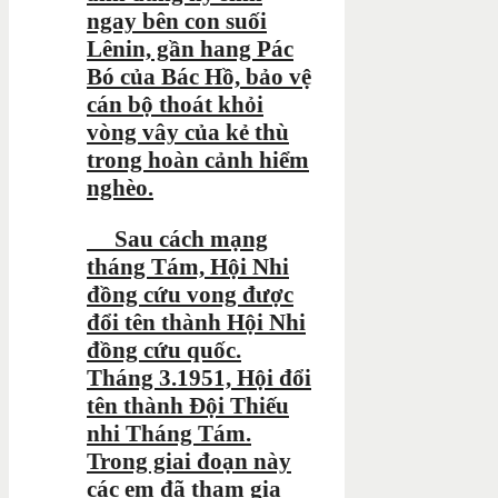
ngay bên con suối
Lênin, gần hang Pác
Bó của Bác Hồ, bảo vệ
cán bộ thoát khỏi
vòng vây của kẻ thù
trong hoàn cảnh hiểm
nghèo.
Sau cách mạng
tháng Tám, Hội Nhi
đồng cứu vong được
đổi tên thành Hội Nhi
đồng cứu quốc.
Tháng 3.1951, Hội đổi
tên thành Đội Thiếu
nhi Tháng Tám.
Trong giai đoạn này
các em đã tham gia