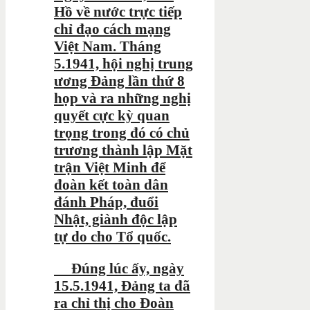
Hồ về nước trực tiếp
chỉ đạo cách mạng
Việt Nam. Tháng
5.1941, hội nghị trung
ương Đảng lần thứ 8
họp và ra những nghị
quyết cực kỳ quan
trọng trong đó có chủ
trương thành lập Mặt
trận Việt Minh để
đoàn kết toàn dân
đánh Pháp, đuổi
Nhật, giành độc lập
tự do cho Tổ quốc.
Đúng lúc ấy, ngày
15.5.1941, Đảng ta đã
ra chỉ thị cho Đoàn