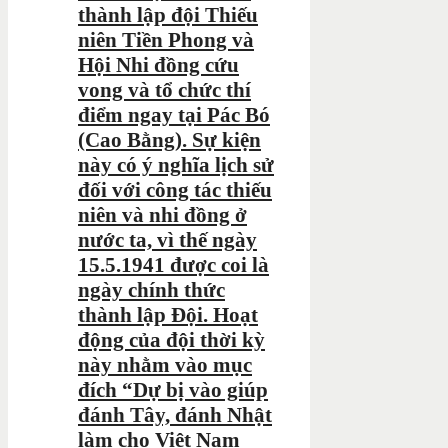
thành lập đội Thiếu
niên Tiền Phong và
Hội Nhi đồng cứu
vong và tổ chức thí
điểm ngay tại Pác Bó
(Cao Bằng). Sự kiện
này có ý nghĩa lịch sử
đối với công tác thiếu
niên và nhi đồng ở
nước ta, vì thế ngày
15.5.1941 được coi là
ngày chính thức
thành lập Đội. Hoạt
động của đội thời kỳ
này nhằm vào mục
đích “Dự bị vào giúp
đánh Tây, đánh Nhật
làm cho Việt Nam