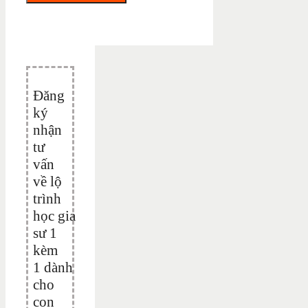
Đăng
ký
nhận
tư
vấn
về lộ
trình
học gia
sư 1
kèm
1 dành
cho
con