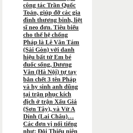
công tác Trần Quốc
Toản, giúp đỡ các gia
đình thương binh, liệt
sĩ neo đơn. Tiêu biểu
cho thế hệ chống
Pháp là Lê Văn Tám
(Sài Gòn) với danh
hiệu bất tử Em bé
đuốc sống, Dương
Văn (Hà Nội) tự tay
bắn chết 3 tên Pháp
và hy sinh anh dũng
tại trận phục kích
địch ở trận Xấu Giá
(Sơn Tây), và Vừ A
Dính (Lai Châu)…
Các đơn vị nổi tiếng
như: Đội Thiếu niên