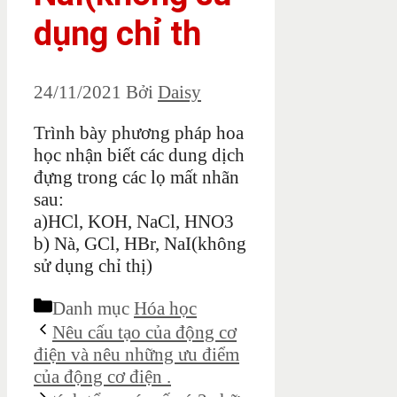
dụng chỉ th
24/11/2021
Bởi
Daisy
Trình bày phương pháp hoa
học nhận biết các dung dịch
đựng trong các lọ mất nhãn
sau:
a)HCl, KOH, NaCl, HNO3
b) Nà, GCl, HBr, NaI(không
sử dụng chỉ thị)
Danh mục
Hóa học
Nêu cấu tạo của động cơ
điện và nêu những ưu điểm
của động cơ điện .