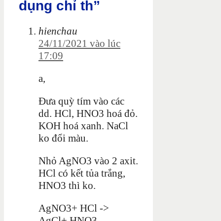
dụng chỉ th”
hienchau
24/11/2021 vào lúc
17:09
a,
Đưa quỳ tím vào các
dd. HCl, HNO3 hoá đỏ.
KOH hoá xanh. NaCl
ko đổi màu.
Nhỏ AgNO3 vào 2 axit.
HCl có kết tủa trắng,
HNO3 thì ko.
AgNO3+ HCl ->
AgCl+ HNO3