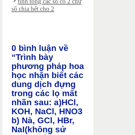
tính tổng các số có 2 chữ
số chia hết cho 2
0 bình luận về
“Trình bày
phương pháp hoa
học nhận biết các
dung dịch đựng
trong các lọ mất
nhãn sau: a)HCl,
KOH, NaCl, HNO3
b) Nà, GCl, HBr,
NaI(không sử