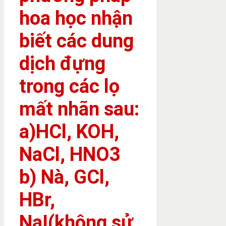
hoa học nhận
biết các dung
dịch đựng
trong các lọ
mất nhãn sau:
a)HCl, KOH,
NaCl, HNO3
b) Nà, GCl,
HBr,
NaI(không sử