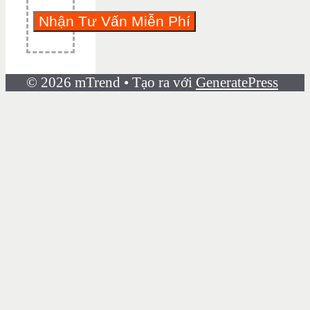
© 2026 mTrend
• Tạo ra với
GeneratePress