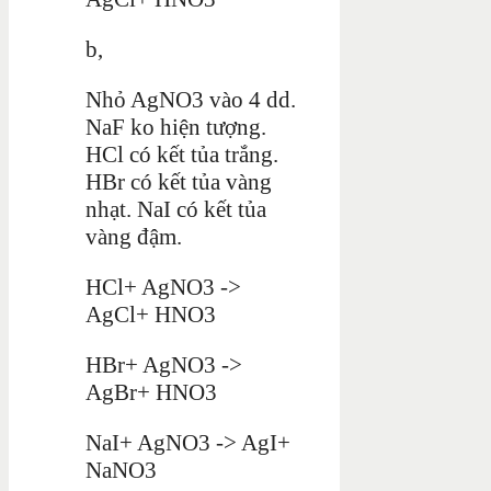
b,
Nhỏ AgNO3 vào 4 dd.
NaF ko hiện tượng.
HCl có kết tủa trắng.
HBr có kết tủa vàng
nhạt. NaI có kết tủa
vàng đậm.
HCl+ AgNO3 ->
AgCl+ HNO3
HBr+ AgNO3 ->
AgBr+ HNO3
NaI+ AgNO3 -> AgI+
NaNO3