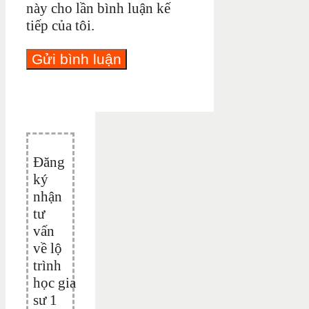
này cho lần bình luận kế
tiếp của tôi.
Đăng
ký
nhận
tư
vấn
về lộ
trình
học gia
sư 1