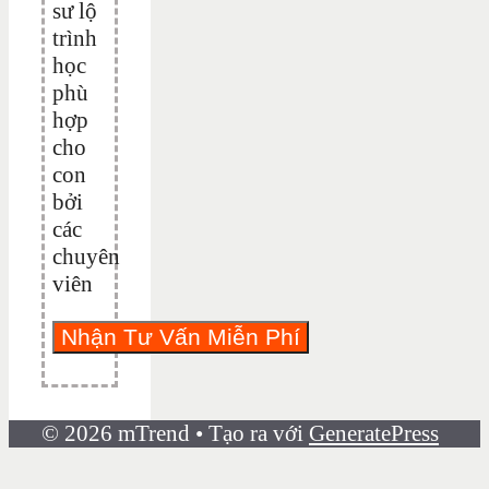
sư lộ
trình
học
phù
hợp
cho
con
bởi
các
chuyên
viên
© 2026 mTrend
• Tạo ra với
GeneratePress