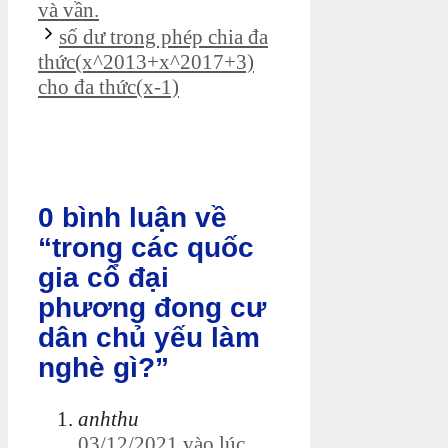
và vần.
số dư trong phép chia đa
thức(x^2013+x^2017+3)
cho đa thức(x-1)
0 bình luận về
“trong các quốc
gia cổ đại
phương đong cư
dân chủ yếu làm
nghè gì?”
anhthu
03/12/2021 vào lúc