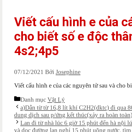
Viết cấu hình e của c
cho biết số e độc th
4s2;4p5
07/12/2021
Bởi
Josephine
Viết cấu hình e của các nguyên tử sau và cho b
Danh mục
Vật Lý
a)Dẫn từ từ 16,8 lít khí C2H2(dktc) đi qua
dung dịch sau p/ứng kết thúc(xảy ra hoàn toàn
Lan đi từ nhà lúc 6 giờ 15 phút đến hà nội l
và dọc đường lan nghỉ 15 phút uông nước. tìm 