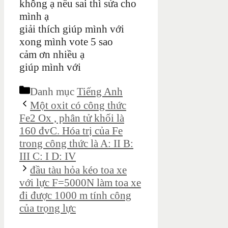
không ạ nếu sai thì sửa cho
mình ạ
giải thích giúp mình với
xong mình vote 5 sao
cảm ơn nhiều ạ
giúp mình với
Danh mục
Tiếng Anh
Một oxit có công thức
Fe2 Ox , phân tử khối là
160 đvC. Hóa trị của Fe
trong công thức là A: II B:
III C: I D: IV
đầu tàu hỏa kéo toa xe
với lực F=5000N làm toa xe
đi được 1000 m tính công
của trọng lực