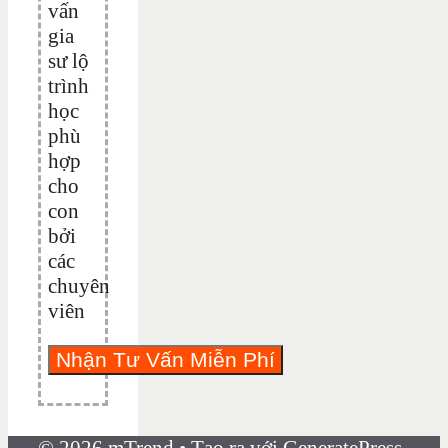
vấn
gia
sư lộ
trình
học
phù
hợp
cho
con
bởi
các
chuyên
viên
© 2026 mTrend
• Tạo ra với
GeneratePress