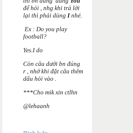
thì bn dùng dùng
You
để hỏi , nhg khi trả lời
lại thì phải dùng
I
nhé.
Ex : Do you play
football?
Yes.I do
Còn câu dưới bn đúng
r , nhớ khi đặt câu thêm
dấu hỏi vào .
***Cho mik xin ctlhn
@lehaanh