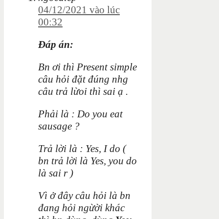
04/12/2021 vào lúc
00:32
Đáp án:
Bn ơi thì Present simple
câu hỏi đặt đúng nhg
câu trả lừoi thì sai ạ .
Phải là : Do you eat
sausage ?
Trả lời là : Yes, I do (
bn trả lời là Yes, you do
là sai r )
Vì ở đây câu hỏi là bn
đang hỏi ngừời khác