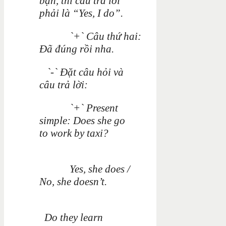
bạn, thì câu trả lời
phải là “Yes, I do”.
`+` Câu thứ hai:
Đã đúng rồi nha.
`-` Đặt câu hỏi và
câu trả lời:
`+` Present
simple: Does
she go
to
work
by
taxi?
Yes, she does /
No, she doesn’t.
Do they learn