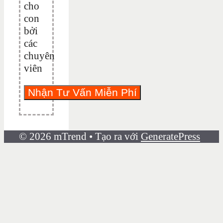
cho
con
bởi
các
chuyên
viên
© 2026 mTrend
• Tạo ra với
GeneratePress