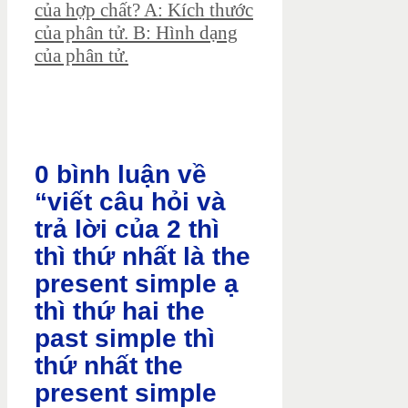
của hợp chất? A: Kích thước
của phân tử. B: Hình dạng
của phân tử.
0 bình luận về
“viết câu hỏi và
trả lời của 2 thì
thì thứ nhất là the
present simple ạ
thì thứ hai the
past simple thì
thứ nhất the
present simple