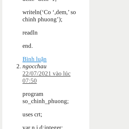
writeln(‘Co ‘,dem,’ so
chinh phuong’);
readln
end
.
Bình luận
ngocchau
22/07/2021 vào lúc
07:50
program
so_chinh_phuong;
uses crt;
var n,i,d:integer;