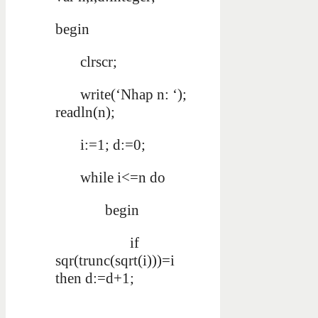
begin
clrscr;
write(‘Nhap n: ‘);
readln(n);
i:=1; d:=0;
while i<=n do
begin
if
sqr(trunc(sqrt(i)))=i
then d:=d+1;