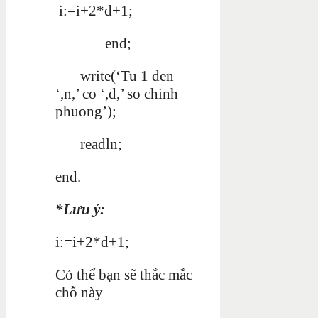
i:=i+2*d+1;
end;
write(‘Tu 1 den
‘,n,’ co ‘,d,’ so chinh
phuong’);
readln;
end.
*Lưu ý:
i:=i+2*d+1;
Có thể bạn sẽ thắc mắc
chỗ này