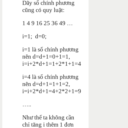
Dãy số chính phương
cũng có quy luật:
1 4 9 16 25 36 49 …
i=1; d=0;
i=1 là số chính phương
nên d=d+1=0+1=1,
i=i+2*d+1=1+2*1+1=4
i=4 là số chính phương
nên d=d+1=1+1=2,
i=i+2*d+1=4+2*2+1=9
…..
Như thế ta không cần
chỉ tăng i thêm 1 đơn