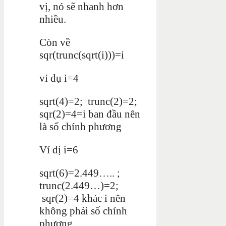
vị, nó sẽ nhanh hơn
nhiều.
Còn về
sqr(trunc(sqrt(i)))=i
ví dụ i=4
sqrt(4)=2; trunc(2)=2;
sqr(2)=4=i ban đầu nên
là số chính phương
Ví dị i=6
sqrt(6)=2.449….. ;
trunc(2.449…)=2;
sqr(2)=4 khác i nên
không phải số chính
phương