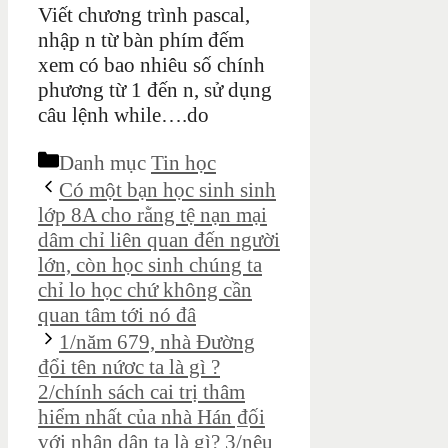
Viết chương trình pascal,
nhập n từ bàn phím đếm
xem có bao nhiêu số chính
phương từ 1 đến n, sử dụng
câu lệnh while….do
Danh mục
Tin học
Có một bạn học sinh sinh
lớp 8A cho rằng tệ nạn mại
dâm chỉ liên quan đến người
lớn, còn học sinh chúng ta
chỉ lo học chứ không cần
quan tâm tới nó đâ
1/năm 679, nhà Đường
₫ổi tên nứơc ta là gì ?
2/chính sách cai trị thâm
hiểm nhất của nhà Hán ₫ối
với nhân dân ta là gì? 3/nêu