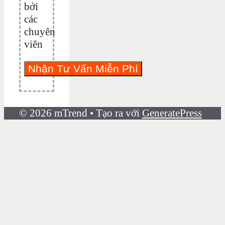
bởi
các
chuyên
viên
© 2026 mTrend
• Tạo ra với
GeneratePress