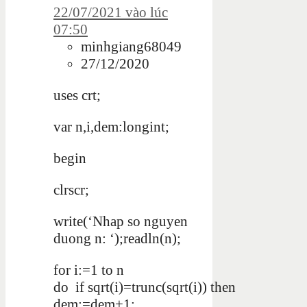
22/07/2021 vào lúc
07:50
minhgiang68049
27/12/2020
uses crt
;
var n,i,dem
:
longint
;
begin
clrscr
;
write
(
‘Nhap so nguyen
duong n: ‘
);
readln
(
n
);
for i:=1 to n
do
if
sqrt
(i
)=
trunc
(
sqrt
(i
))
then
dem:=dem+1;