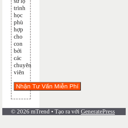
sư lộ
trình
học
phù
hợp
cho
con
bởi
các
chuyên
viên
© 2026 mTrend
• Tạo ra với
GeneratePress