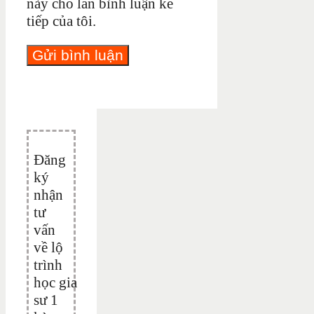
này cho lần bình luận kế
tiếp của tôi.
Đăng
ký
nhận
tư
vấn
về lộ
trình
học gia
sư 1