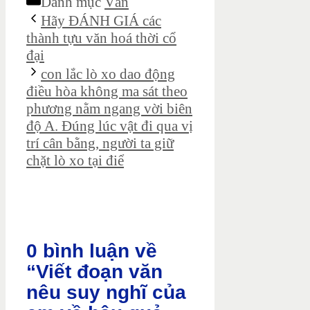
Danh mục
Văn
Hãy ĐÁNH GIÁ các
thành tựu văn hoá thời cổ
đại
con lắc lò xo dao động
điều hòa không ma sát theo
phương nằm ngang vời biên
độ A. Đúng lúc vật đi qua vị
trí cân bằng, người ta giữ
chặt lò xo tại điể
0 bình luận về
“Viết đoạn văn
nêu suy nghĩ của