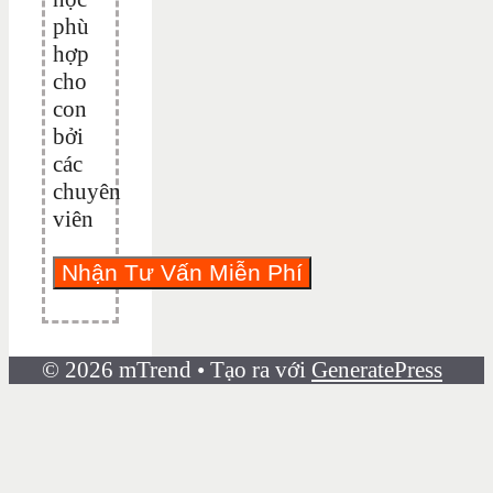
phù
hợp
cho
con
bởi
các
chuyên
viên
© 2026 mTrend
• Tạo ra với
GeneratePress