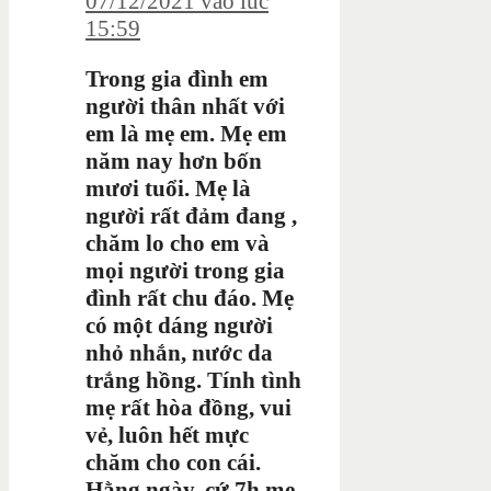
07/12/2021 vào lúc
15:59
Trong gia đình em
người thân nhất với
em là mẹ em. Mẹ em
năm nay hơn bốn
mươi tuổi. Mẹ là
người rất đảm đang ,
chăm lo cho em và
mọi người trong gia
đình rất chu đáo. Mẹ
có một dáng người
nhỏ nhắn, nước da
trắng hồng. Tính tình
mẹ rất hòa đồng, vui
vẻ, luôn hết mực
chăm cho con cái.
Hằng ngày, cứ 7h mẹ