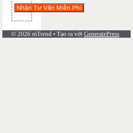
© 2026 mTrend
• Tạo ra với
GeneratePress