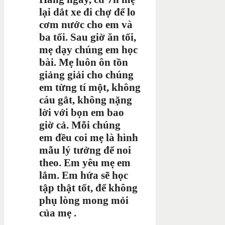
lại dắt xe đi chợ để lo
cơm nước cho em và
ba tối. Sau giờ ăn tối,
mẹ dạy chúng em học
bài. Mẹ luôn ôn tồn
giảng giải cho chúng
em từng tí một, không
cáu gắt, không nặng
lời với bọn em bao
giờ cả. Mỗi chúng
em đều coi mẹ là hình
mẫu lý tưởng để noi
theo. Em yêu mẹ em
lắm. Em hứa sẽ học
tập thật tốt, để không
phụ lòng mong mỏi
của mẹ .