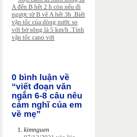
A đến B hết 2 h còn nếu đi
ngược từ B về A hết 3h .Biết
vận tốc của dòng nước so
với bờ sông là 5 km/h .Tính
vận tốc cano với
0 bình luận về
“viết đoạn văn
ngắn 6-8 câu nêu
cảm nghĩ của em
về mẹ”
kimnguen