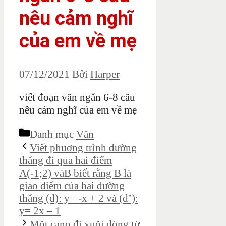
nêu cảm nghĩ
của em về mẹ
07/12/2021
Bởi
Harper
viết đoạn văn ngắn 6-8 câu
nêu cảm nghĩ của em về mẹ
Danh mục
Văn
Viết phuơng trình đường
thẳng đi qua hai điểm
A(-1;2) vàB biết rằng B là
giao điểm của hai đường
thẳng (d): y= -x + 2 và (d’):
y= 2x – 1
Một cano đi xuôi dòng từ