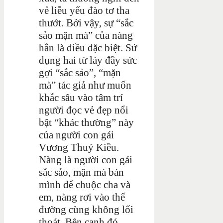
vẻ liễu yếu đào tơ tha
thướt. Bởi vậy, sự “sắc
sảo mặn mà” của nàng
hẳn là điều đặc biệt. Sử
dụng hai từ láy đầy sức
gợi “sắc sảo”, “mặn
mà” tác giả như muốn
khắc sâu vào tâm trí
người đọc vẻ đẹp nổi
bật “khác thường” này
của người con gái
Vương Thuý Kiều.
Nàng là người con gái
sắc sảo, mặn mà bán
mình để chuộc cha và
em, nàng rơi vào thế
đường cùng không lối
thoát. Bên cạnh đó,