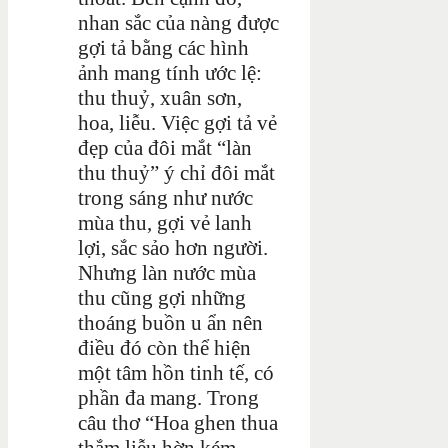
nhan sắc của nàng được
gợi tả bằng các hình
ảnh mang tính ước lệ:
thu thuỷ, xuân sơn,
hoa, liễu. Việc gợi tả vẻ
đẹp của đôi mắt “làn
thu thuỷ” ý chỉ đôi mắt
trong sáng như nước
mùa thu, gợi vẻ lanh
lợi, sắc sảo hơn người.
Nhưng làn nước mùa
thu cũng gợi những
thoáng buồn u ẩn nên
điều đó còn thể hiện
một tâm hồn tinh tế, có
phần đa mang. Trong
câu thơ “Hoa ghen thua
thắm liễu hờn kém