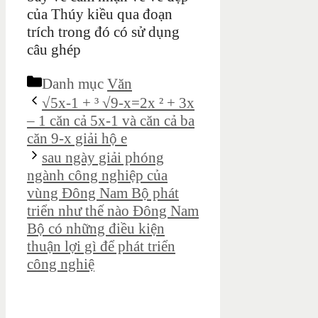
của Thúy kiều qua đoạn
trích trong đó có sử dụng
câu ghép
Danh mục
Văn
√5x-1 + ³ √9-x=2x ² + 3x
– 1 căn cả 5x-1 và căn cả ba
căn 9-x giải hộ e
sau ngày giải phóng
ngành công nghiệp của
vùng Đông Nam Bộ phát
triển như thế nào Đông Nam
Bộ có những điều kiện
thuận lợi gì để phát triển
công nghiệ