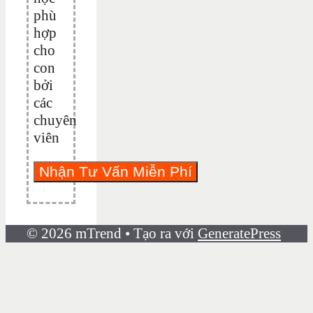
phù
hợp
cho
con
bởi
các
chuyên
viên
© 2026 mTrend
• Tạo ra với
GeneratePress