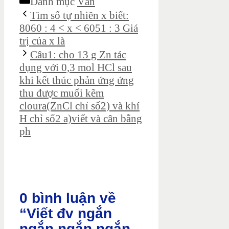
Danh mục
Văn
Tìm số tự nhiên x biết:
8060 : 4 < x < 6051 : 3 Giá
trị của x là
Câu1: cho 13 g Zn tác
dụng với 0,3 mol HCl sau
khi kết thúc phản ứng ứng
thu được muối kẽm
cloura(ZnCl chỉ số2) và khí
H chỉ số2 a)viết và cân bằng
ph
0 bình luận về
“Viết đv ngắn
ngắn ngắn ngắn