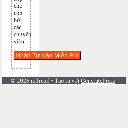
cho
con
bởi
các
chuyên
viên
© 2026 mTrend
• Tạo ra với
GeneratePress