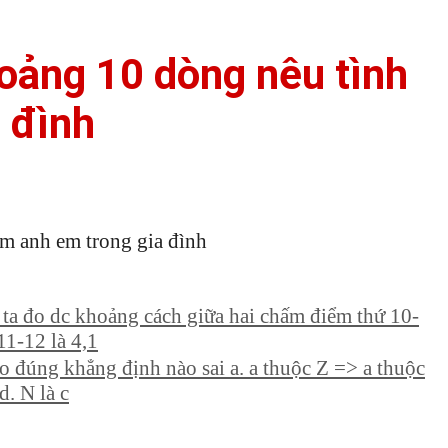
oảng 10 dòng nêu tình
 đình
m anh em trong gia đình
i ta đo dc khoảng cách giữa hai chấm điểm thứ 10-
11-12 là 4,1
o đúng khẳng định nào sai a. a thuộc Z => a thuộc
d. N là c