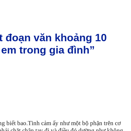
ột đoạn văn khoảng 10
em trong gia đình”
ng biết bao.Tình cảm ấy như một bộ phận trên cơ
phải chặt chân tay đi và điều đó dường như không