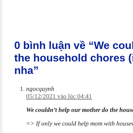
0 bình luận về “We cou
the household chores (i
nha”
ngocquynh
05/12/2021 vào lúc 04:41
We couldn’t help our mother do the house
=> If only we could help mom with house