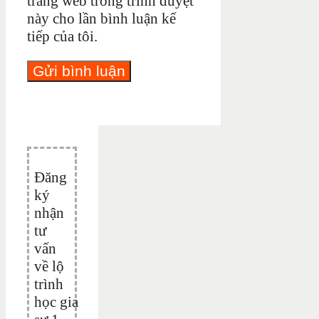
trang web trong trình duyệt
này cho lần bình luận kế
tiếp của tôi.
Đăng
ký
nhận
tư
vấn
về lộ
trình
học gia