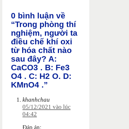
0 bình luận về
“Trong phòng thí
nghiệm, người ta
điều chế khí oxi
từ hóa chất nào
sau đây? A:
CaCO3 . B: Fe3
O4 . C: H2 O. D:
KMnO4 .”
khanhchau
05/12/2021 vào lúc
04:42
Đáp án: