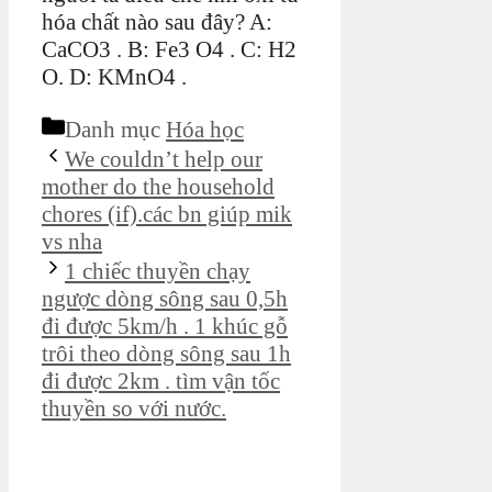
hóa chất nào sau đây? A:
CaCO3 . B: Fe3 O4 . C: H2
O. D: KMnO4 .
Danh mục
Hóa học
We couldn’t help our
mother do the household
chores (if).các bn giúp mik
vs nha
1 chiếc thuyền chạy
ngược dòng sông sau 0,5h
đi được 5km/h . 1 khúc gỗ
trôi theo dòng sông sau 1h
đi được 2km . tìm vận tốc
thuyền so với nước.