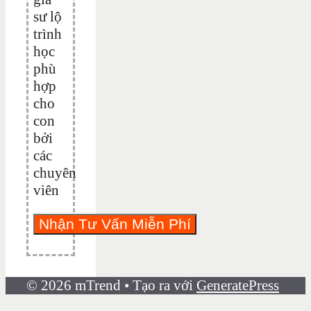
sư lộ
trình
học
phù
hợp
cho
con
bởi
các
chuyên
viên
© 2026 mTrend
• Tạo ra với
GeneratePress