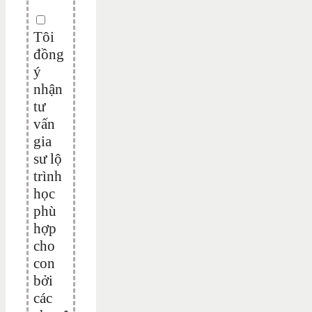
Tôi
đồng
ý
nhận
tư
vấn
gia
sư lộ
trình
học
phù
hợp
cho
con
bởi
các