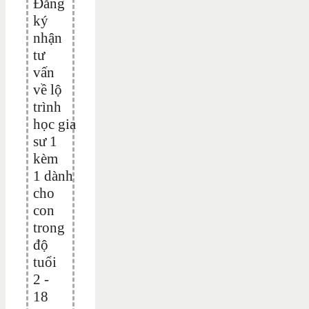
Đăng
ký
nhận
tư
vấn
về lộ
trình
học gia
sư 1
kèm
1 dành
cho
con
trong
độ
tuổi
2 -
18