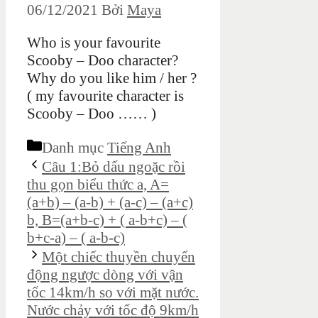
06/12/2021
Bởi
Maya
Who is your favourite
Scooby – Doo character?
Why do you like him / her ?
( my favourite character is
Scooby – Doo …… )
Danh mục
Tiếng Anh
Câu 1:Bỏ dấu ngoặc rồi
thu gọn biểu thức a, A=
(a+b) – (a-b) + (a-c) – (a+c)
b, B=(a+b-c) + ( a-b+c) – (
b+c-a) – ( a-b-c)
Một chiếc thuyền chuyển
động ngược dòng với vận
tốc 14km/h so với mặt nước.
Nước chảy với tốc độ 9km/h