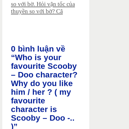
so với bờ. Hỏi vận tốc của
thuyền so với bờ? Câ
0 bình luận về
“Who is your
favourite Scooby
– Doo character?
Why do you like
him / her ? ( my
favourite
character is
Scooby – Doo -..
)”