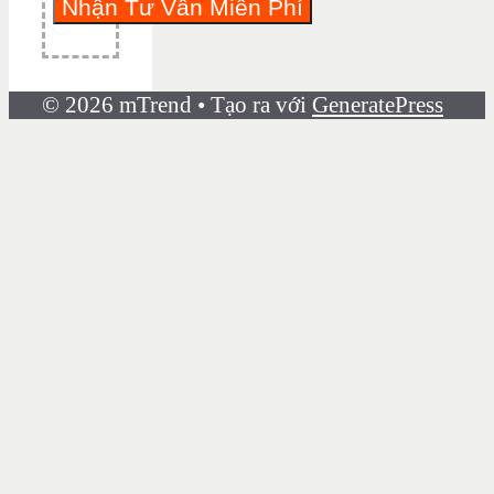
© 2026 mTrend
• Tạo ra với
GeneratePress