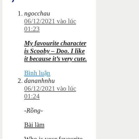
ngocchau
06/12/2021 vào lúc
01:23
My f
avourite character
is Scooby – Doo. I like
it because it’s very cute.
Bình luận
dananhnhu
06/12/2021 vào lúc
01:24
-Rồng-
Bài làm
Who is your favourite