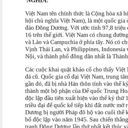
NGHĨA:
Việt Nam tên chính thức là Cộng hòa xã h
hội chủ nghĩa Việt Nam), là một quốc gia
đảo Đông Dương. Với ước tính 97,8 triệu 
16 trên thế giới. Việt Nam có chung đường
và Lào và Campuchia ở phía tây. Nó có ch
Vịnh Thái Lan, và Philippines, Indonesia
Nội, và thành phố đông dân nhất là Thàn
Các cuộc khai quật khảo cổ cho thấy Việt 
đá cũ. Quốc gia cổ đại Việt Nam, trung t
gần đó, đã bị nhà Hán thôn tính vào thế k
thành một bộ phận của Đế quốc Trung Hoa
độc lập đầu tiên xuất hiện vào thế kỷ th
triều đại đế quốc kế tiếp khi đất nước m
Dương bị người Pháp đô hộ vào cuối thế k
bố độc lập vào năm 1945. Sau chiến thắng
tranh Đông Dương lần thứ nhất kết thúc v