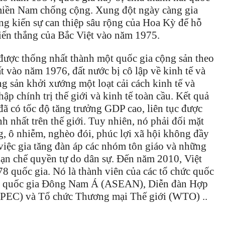
 miền Nam chống cộng. Xung đột ngày càng gia
g kiến ​​sự can thiệp sâu rộng của Hoa Kỳ để hỗ
iến thắng của Bắc Việt vào năm 1975.
ược thống nhất thành một quốc gia cộng sản theo
 vào năm 1976, đất nước bị cô lập về kinh tế và
g sản khởi xướng một loạt cải cách kinh tế và
ập chính trị thế giới và kinh tế toàn cầu. Kết quả
ã có tốc độ tăng trưởng GDP cao, liên tục được
h nhất trên thế giới. Tuy nhiên, nó phải đối mặt
, ô nhiễm, nghèo đói, phúc lợi xã hội không đầy
iệc gia tăng đàn áp các nhóm tôn giáo và những
ạn chế quyền tự do dân sự. Đến năm 2010, Việt
78 quốc gia. Nó là thành viên của các tổ chức quốc
ác quốc gia Đông Nam Á (ASEAN), Diễn đàn Hợp
APEC) và Tổ chức Thương mại Thế giới (WTO) ..