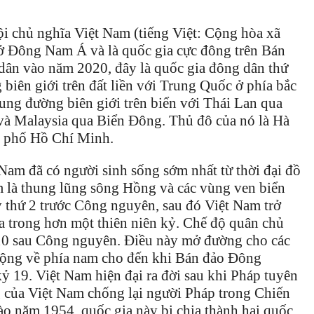
ội chủ nghĩa Việt Nam (tiếng Việt: Cộng hòa xã
 ở Đông Nam Á và là quốc gia cực đông trên Bán
dân vào năm 2020, đây là quốc gia đông dân thứ
 biên giới trên đất liền với Trung Quốc ở phía bắc
ung đường biên giới trên biển với Thái Lan qua
 và Malaysia qua Biển Đông. Thủ đô của nó là Hà
h phố Hồ Chí Minh.
Nam đã có người sinh sống sớm nhất từ ​​thời đại đồ
âm là thung lũng sông Hồng và các vùng ven biển
ỷ thứ 2 trước Công nguyên, sau đó Việt Nam trở
 trong hơn một thiên niên kỷ. Chế độ quân chủ
ứ 10 sau Công nguyên. Điều này mở đường cho các
ở rộng về phía nam cho đến khi Bán đảo Đông
ỷ 19. Việt Nam hiện đại ra đời sau khi Pháp tuyên
 của Việt Nam chống lại người Pháp trong Chiến
ào năm 1954, quốc gia này bị chia thành hai quốc