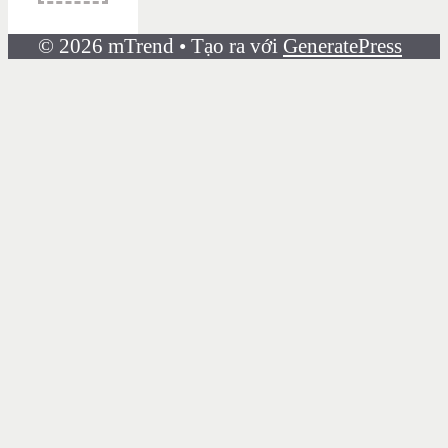
© 2026 mTrend
• Tạo ra với
GeneratePress