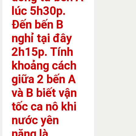
lúc 5h30p.
Đến bến B
nghỉ tại đây
2h15p. Tính
khoảng cách
giữa 2 bến A
và B biết vận
tốc ca nô khi
nước yên
nặng là