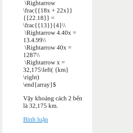
\Rightarrow
\frac{{18x + 22x}}
{{22.18}} =
\frac{{13}}{4}\\
\Rightarrow 4.40x =
13.4.99\\
\Rightarrow 40x =
1287\\
\Rightarrow x =
32,175\left( {km}
\right)
\end{array}$
Vậy khoảng cách 2 bến
là 32,175 km.
Bình luận