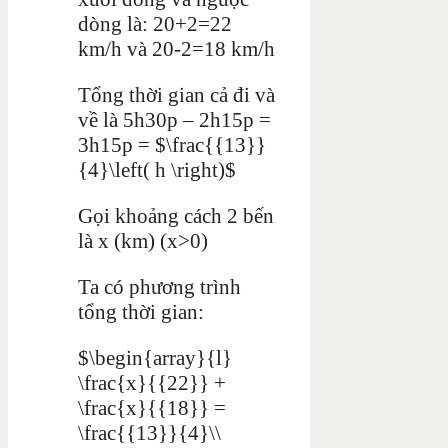
dòng là: 20+2=22
km/h và 20-2=18 km/h
Tổng thời gian cả đi và
về là 5h30p – 2h15p =
3h15p = $\frac{{13}}
{4}\left( h \right)$
Gọi khoảng cách 2 bến
là x (km) (x>0)
Ta có phương trình
tổng thời gian:
$\begin{array}{l}
\frac{x}{{22}} +
\frac{x}{{18}} =
\frac{{13}}{4}\\