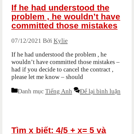
If he had understood the
problem , he wouldn’t have
committed those mistakes
07/12/2021
Bởi
Kylie
If he had understood the problem , he
wouldn’t have committed those mistakes –
had if you decide to cancel the contract ,
please let me know – should
Danh mục
Tiếng Anh
Để lại bình luận
Tìm x biết: 4/5 + x= 5 và