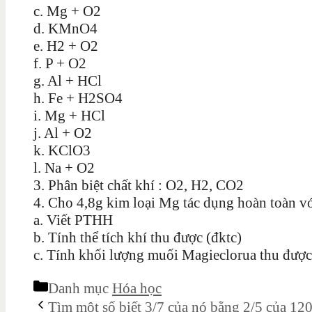
c. Mg + O2
d. KMnO4
e. H2 + O2
f. P + O2
g. Al + HCl
h. Fe + H2SO4
i. Mg + HCl
j. Al + O2
k. KClO3
l. Na + O2
3. Phân biệt chất khí : O2, H2, CO2
4. Cho 4,8g kim loại Mg tác dụng hoàn toàn với
a. Viết PTHH
b. Tính thể tích khí thu được (đktc)
c. Tính khối lượng muối Magieclorua thu được
Danh mục
Hóa học
Tìm một số biết 3/7 của nó bằng 2/5 của 12