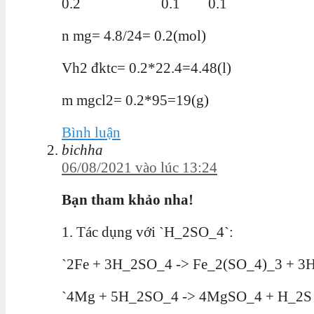
0.2 0.1 0.1
n mg= 4.8/24= 0.2(mol)
Vh2 đktc= 0.2*22.4=4.48(l)
m mgcl2= 0.2*95=19(g)
Bình luận
bichha
06/08/2021 vào lúc 13:24
Bạn tham khảo nha!
1. Tác dụng với `H_2SO_4`:
`2Fe + 3H_2SO_4 -> Fe_2(SO_4)_3 + 3
`4Mg + 5H_2SO_4 -> 4MgSO_4 + H_2S