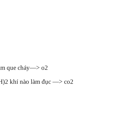
 làm que cháy—> o2
OH)2 khí nào làm đục —> co2