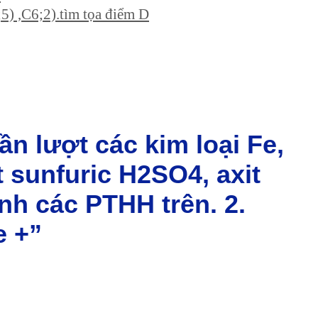
5) ,C6;2).tìm tọa điểm D
ần lượt các kim loại Fe,
t sunfuric H2SO4, axit
nh các PTHH trên. 2.
e +”