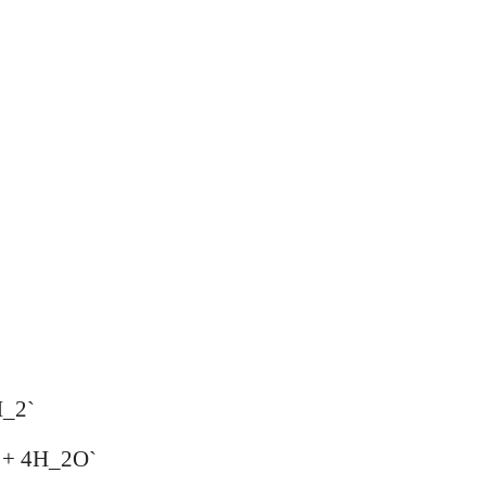
H_2`
 + 4H_2O`