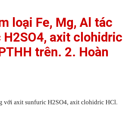
m loại Fe, Mg, Al tác
c H2SO4, axit clohidric
PTHH trên. 2. Hoàn
g với axit sunfuric H2SO4, axit clohidric HCl.