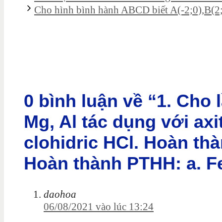
Cho hình bình hành ABCD biết A(-2;0),B(2;
0 bình luận về “1. Cho l
Mg, Al tác dụng với axi
clohidric HCl. Hoàn thà
Hoàn thành PTHH: a. F
daohoa
06/08/2021 vào lúc 13:24