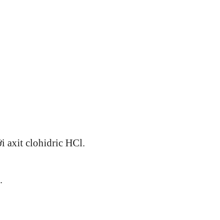
 axit clohidric HCl.
.
0