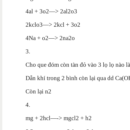
4al + 3o2—> 2al2o3
2kclo3—> 2kcl + 3o2
4Na + o2—> 2na2o
3.
Cho que đóm còn tàn đỏ vào 3 lọ lọ nào
Dẫn khí trong 2 bình còn lại qua dd Ca(
Còn lại n2
4.
mg + 2hcl—-> mgcl2 + h2