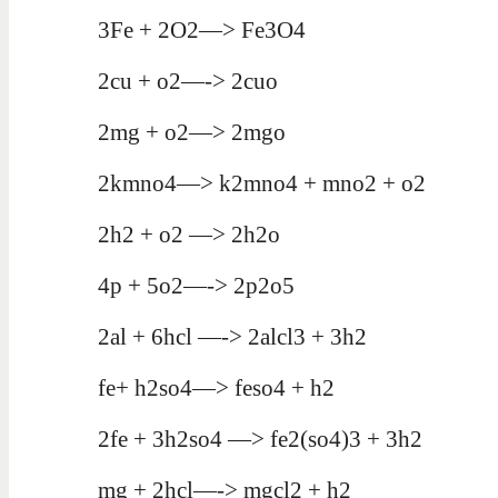
3Fe + 2O2—> Fe3O4
2cu + o2—-> 2cuo
2mg + o2—> 2mgo
2kmno4—> k2mno4 + mno2 + o2
2h2 + o2 —> 2h2o
4p + 5o2—-> 2p2o5
2al + 6hcl —-> 2alcl3 + 3h2
fe+ h2so4—> feso4 + h2
2fe + 3h2so4 —> fe2(so4)3 + 3h2
mg + 2hcl—-> mgcl2 + h2