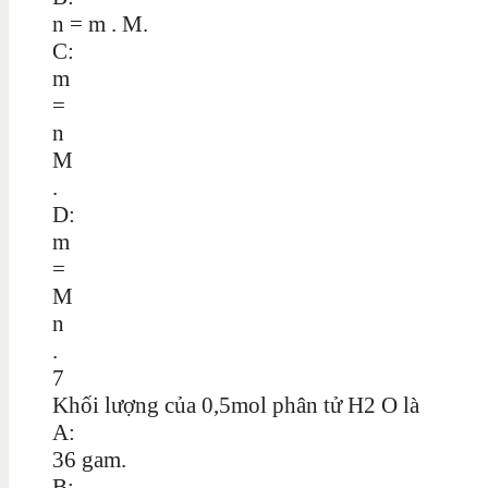
n = m . M.
C:
m
=
n
M
.
D:
m
=
M
n
.
7
Khối lượng của 0,5mol phân tử H2 O là
A:
36 gam.
B: