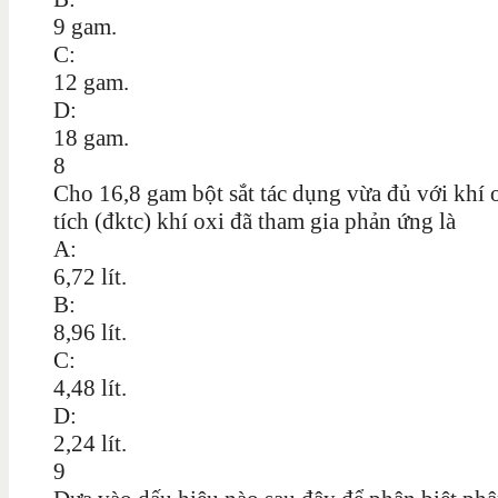
9 gam.
C:
12 gam.
D:
18 gam.
8
Cho 16,8 gam bột sắt tác dụng vừa đủ với khí o
tích (đktc) khí oxi đã tham gia phản ứng là
A:
6,72 lít.
B:
8,96 lít.
C:
4,48 lít.
D:
2,24 lít.
9