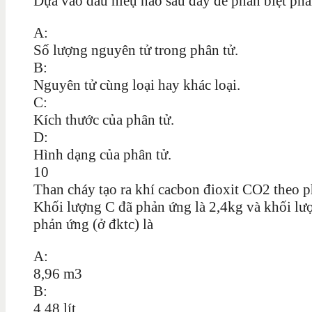
Dựa vào dấu hiêụ nào sau đây để phân biệt phâ
A:
Số lượng nguyên tử trong phân tử.
B:
Nguyên tử cùng loại hay khác loại.
C:
Kích thước của phân tử.
D:
Hình dạng của phân tử.
10
Than cháy tạo ra khí cacbon đioxit CO2 theo
Khối lượng C đã phản ứng là 2,4kg và khối lư
phản ứng (ở đktc) là
A:
8,96 m3
B:
4,48 lít