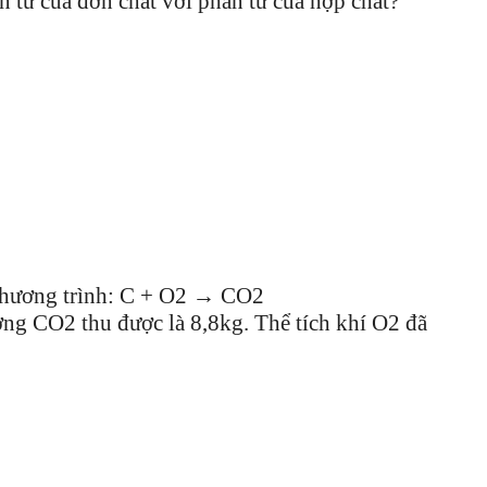
n tử của đơn chất với phân tử của hợp chất?
 phương trình: C + O2 → CO2
ợng CO2 thu được là 8,8kg. Thể tích khí O2 đã