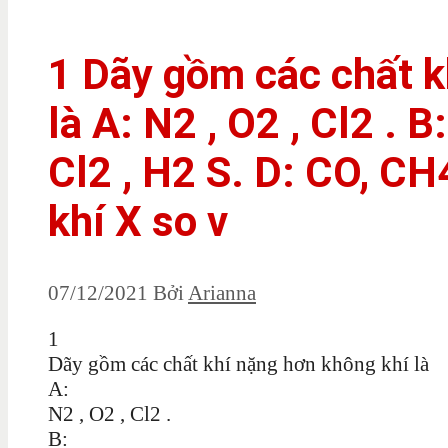
1 Dãy gồm các chất k
là A: N2 , O2 , Cl2 . B
Cl2 , H2 S. D: CO, CH4
khí X so v
07/12/2021
Bởi
Arianna
1
Dãy gồm các chất khí nặng hơn không khí là
A:
N2 , O2 , Cl2 .
B: