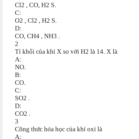
Cl2 , CO, H2 S.
C:
O2 , Cl2 , H2 S.
D:
CO, CH4 , NH3 .
2
Tỉ khối của khí X so với H2 là 14. X là
A:
NO.
B:
CO.
C:
SO2 .
D:
CO2 .
3
Công thức hóa học của khí oxi là
A: