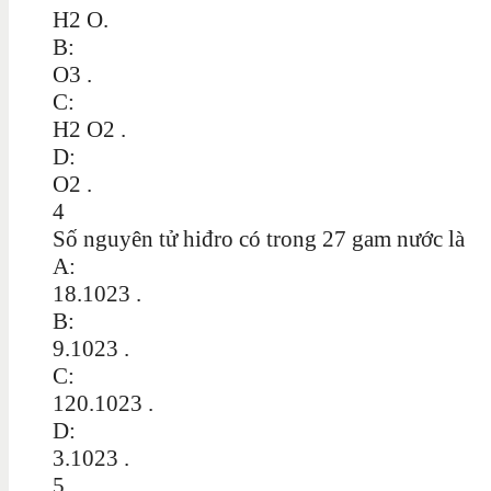
H2 O.
B:
O3 .
C:
H2 O2 .
D:
O2 .
4
Số nguyên tử hiđro có trong 27 gam nước là
A:
18.1023 .
B:
9.1023 .
C:
120.1023 .
D:
3.1023 .
5