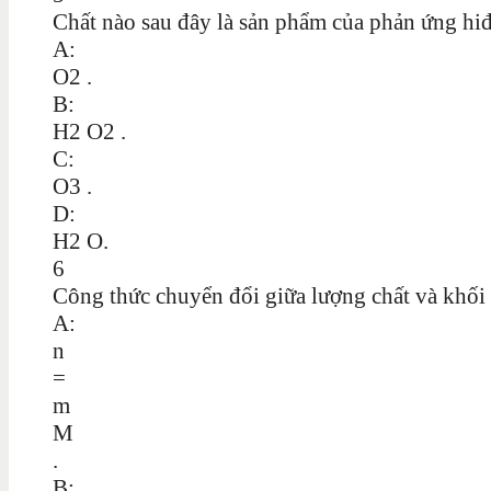
Chất nào sau đây là sản phẩm của phản ứng hiđ
A:
O2 .
B:
H2 O2 .
C:
O3 .
D:
H2 O.
6
Công thức chuyển đổi giữa lượng chất và khối 
A:
n
=
m
M
.
B: