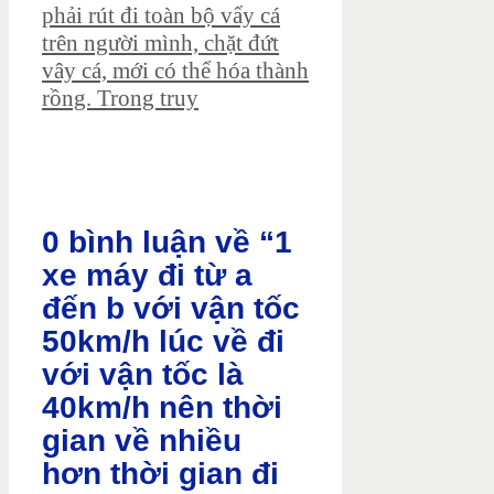
phải rút đi toàn bộ vẩy cá
trên người mình, chặt đứt
vây cá, mới có thể hóa thành
rồng. Trong truy
0 bình luận về “1
xe máy đi từ a
đến b với vận tốc
50km/h lúc về đi
với vận tốc là
40km/h nên thời
gian về nhiều
hơn thời gian đi