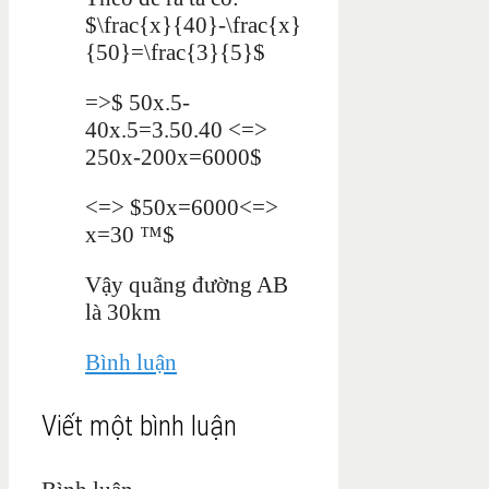
$\frac{x}{40}-\frac{x}
{50}=\frac{3}{5}$
=>$ 50x.5-
40x.5=3.50.40 <=>
250x-200x=6000$
<=> $50x=6000<=>
x=30 ™$
Vậy quãng đường AB
là 30km
Bình luận
Viết một bình luận