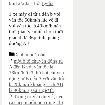
06/12/2021
Bởi
Lydia
1 xe máy đi từ a đến b với
vận tốc 50km/h lúc về đi
với vận tốc là 40km/h nên
thời gian về nhiều hơn thời
gian đi là 36p tính quãng
đường AB
Danh mục
Toán
một ô tô chuyển động từ
A đến B với vận tốc là
36km/h ô tô thứ hai chuyển
động từ B đến A với vận tốc
là 28km/h khoảng cách AB
là 96km. a,sau 1 giờ th
Trong truyền thuyết, nếu
cá chép muốn hóa rồng, thì