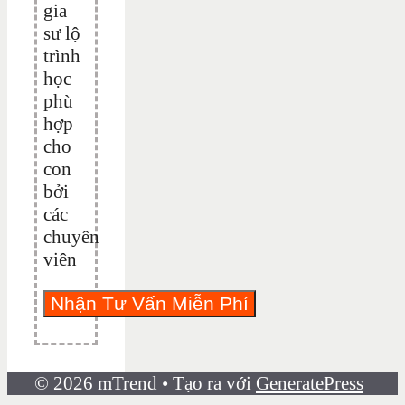
gia
sư lộ
trình
học
phù
hợp
cho
con
bởi
các
chuyên
viên
© 2026 mTrend
• Tạo ra với
GeneratePress