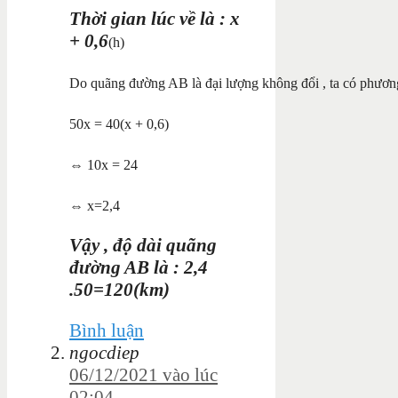
Thời gian lúc về là : x
+
0,6
(
h
)
Do quãng đường AB là đại lượng không đổi , ta có phương 
50x = 40(x + 0,6)
⇔ 10x = 24
⇔ x=2,4
Vậy , độ dài quãng
đường AB là :
2,4
.50=120(km)
Bình luận
ngocdiep
06/12/2021 vào lúc
02:04