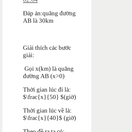
Đáp án:quãng đường
AB là 30km
Giải thích các bước
giải:
Gọi x(km) là quãng
đường AB (x>0)
Thời gian lúc đi là:
$\frac{x}{50} $(giờ)
Thời gian lúc về là:
$\frac{x}{40}$ (giờ)
Theo đề ra ta có: