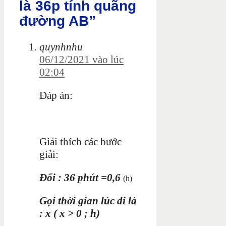
là 36p tính quãng
đường AB”
quynhnhu
06/12/2021 vào lúc
02:04
Đáp án:
Giải thích các bước
giải:
Đổi : 36 phút =0,6
(
h
)
Gọi thời gian lúc đi là
: x ( x > 0 ; h)