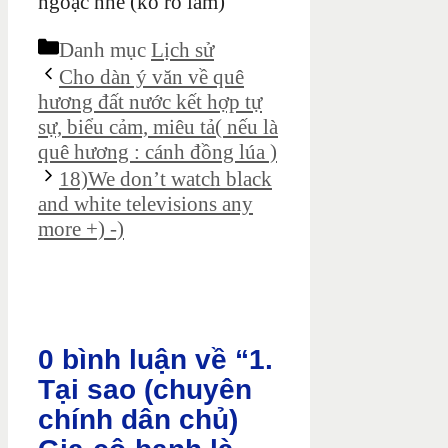
ngoặc nhé (ko rõ lắm)
Danh mục
Lịch sử
Cho dàn ý văn về quê
hương đất nước kết hợp tự
sự, biểu cảm, miêu tả( nếu là
quê hương : cánh đồng lúa )
18)We don’t watch black
and white televisions any
more +) -)
0 bình luận về “1.
Tại sao (chuyên
chính dân chủ)