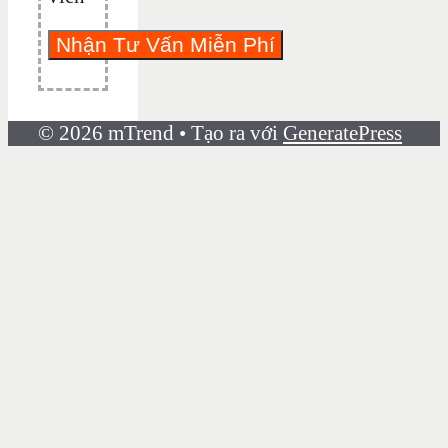
© 2026 mTrend
• Tạo ra với
GeneratePress