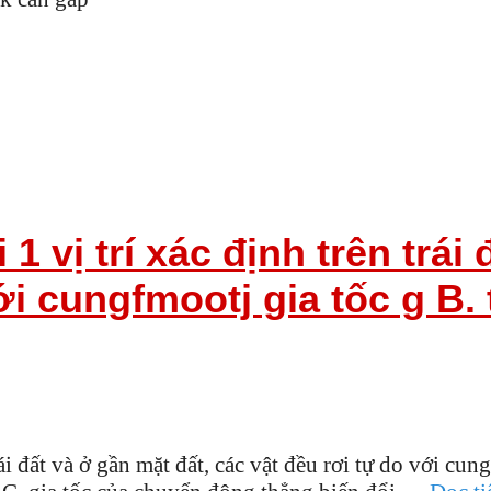
 1 vị trí xác định trên trái
với cungfmootj gia tốc g B
trái đất và ở gần mặt đất, các vật đều rơi tự do với c