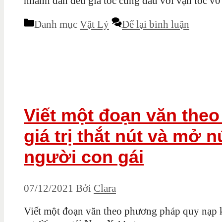
nhanh dần đều gia tốc cùng dấu với vận tốc v
Danh mục
Vật Lý
Để lại bình luận
Viết một đoạn văn the
giá trị thắt nút và mở n
người con gái
07/12/2021
Bởi
Clara
Viết một đoạn văn theo phương pháp quy nạp kho