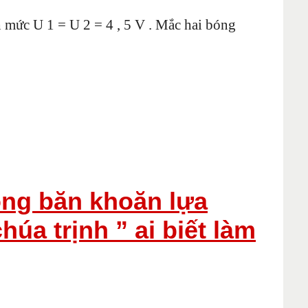
nh mức U 1 = U 2 = 4 , 5 V . Mắc hai bóng
 ông băn khoăn lựa
úa trịnh ” ai biết làm