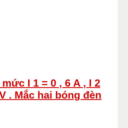
c I 1 = 0 , 6 A , I 2
5 V . Mắc hai bóng đèn