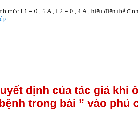
mức I 1 = 0 , 6 A , I 2 = 0 , 4 A , hiệu điện thế đị
iếp
quyết định của tác giả khi
nh trong bài ” vào phủ ch