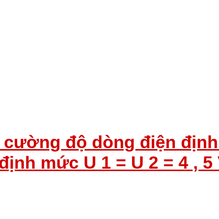
cường độ dòng điện định mứ
ế định mức U 1 = U 2 = 4 , 