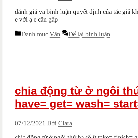
đánh giá va binh luận quyết định của tác giả k
e với ạ e cần gấp
Danh mục
Văn
Để lại bình luận
chia động từ ở ngôi thứ
have= get= wash= start
07/12/2021
Bởi
Clara
chia động từ ở ngôi thứ ba số ít take= finish=