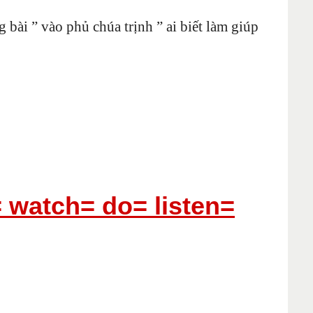
bài ” vào phủ chúa trịnh ” ai biết làm giúp
= watch= do= listen=