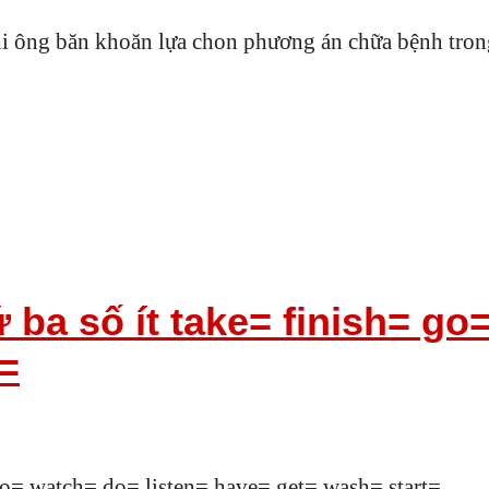
hi ông băn khoăn lựa chon phương án chữa bệnh trong 
 ba số ít take= finish= go
=
 go= watch= do= listen= have= get= wash= start=