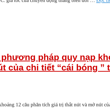
0 C. gia tốc của chuyển động thẳng biến đổi …
Đọc ti
o phương pháp quy nạp kh
út của chi tiết “cái bóng 
ảng 12 câu phân tích giá trị thắt nút và mở nút của