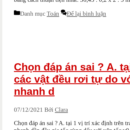
Danh mục
Toán
Để lại bình luận
Chọn đáp án sai ? A. tại
các vật đều rơi tự do 
nhanh d
07/12/2021
Bởi
Clara
Chọn đáp án sai ? A. tại 1 vị trí xác định trên 