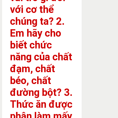
với cơ thể
chúng ta? 2.
Em hãy cho
biết chức
năng của chất
đạm, chất
béo, chất
đường bột? 3.
Thức ăn được
phân làm mấy