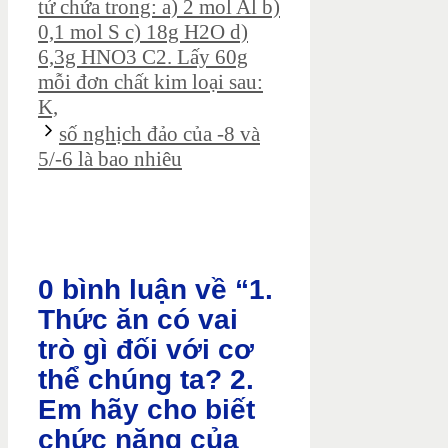
tử chứa trong: a) 2 mol Al b)
0,1 mol S c) 18g H2O d)
6,3g HNO3 C2. Lấy 60g
mỗi đơn chất kim loại sau:
K,
số nghịch đảo của -8 và
5/-6 là bao nhiêu
0 bình luận về “1.
Thức ăn có vai
trò gì đối với cơ
thể chúng ta? 2.
Em hãy cho biết
chức năng của