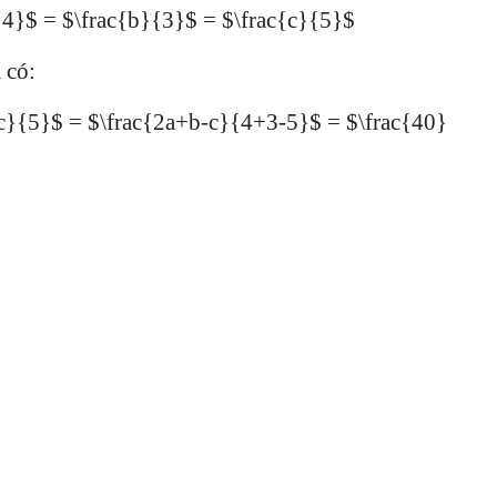
4}$ = $\frac{b}{3}$ = $\frac{c}{5}$
 có:
{c}{5}$ = $\frac{2a+b-c}{4+3-5}$ = $\frac{40}