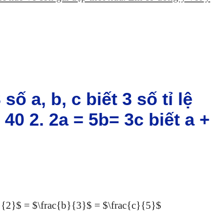
số a, b, c biết 3 số tỉ lệ
 40 2. 2a = 5b= 3c biết a +
c{a}{2}$ = $\frac{b}{3}$ = $\frac{c}{5}$