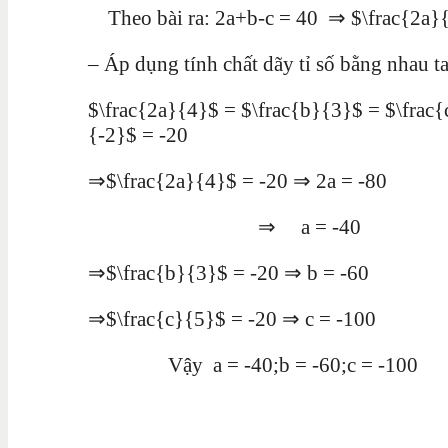
Theo bài ra: 2a+b-c = 40 ⇒ $\frac{2a}{
– Áp dụng tính chất dãy tỉ số bằng nhau ta
$\frac{2a}{4}$ = $\frac{b}{3}$ = $\frac
{-2}$ = -20
⇒$\frac{2a}{4}$ = -20 ⇒ 2a = -80
⇒ a = -40
⇒$\frac{b}{3}$ = -20 ⇒ b = -60
⇒$\frac{c}{5}$ = -20 ⇒ c = -100
Vậy a = -40;b = -60;c = -100