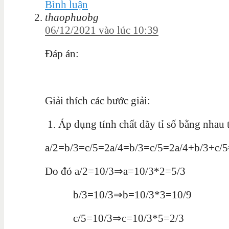
Bình luận
thaophuobg
06/12/2021 vào lúc 10:39
Đáp án:
Giải thích các bước giải:
1. Áp dụng tính chất dãy tỉ số bằng nhau 
a/2=b/3=c/5=2a/4=b/3=c/5=2a/4+b/3+c/
Do đó a/2=10/3⇒a=10/3*2=5/3
b/3=10/3⇒b=10/3*3=10/9
c/5=10/3⇒c=10/3*5=2/3