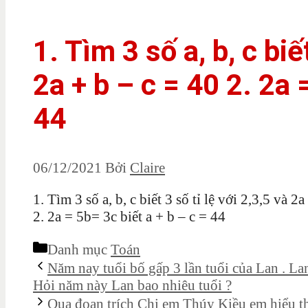
1. Tìm 3 số a, b, c biết
2a + b – c = 40 2. 2a 
44
06/12/2021
Bởi
Claire
1. Tìm 3 số a, b, c biết 3 số tỉ lệ với 2,3,5 và 2
2. 2a = 5b= 3c biết a + b – c = 44
Danh mục
Toán
Năm nay tuổi bố gấp 3 lần tuổi của Lan . Lan
Hỏi năm này Lan bao nhiêu tuổi ?
Qua đoạn trích Chị em Thúy Kiều em hiểu th