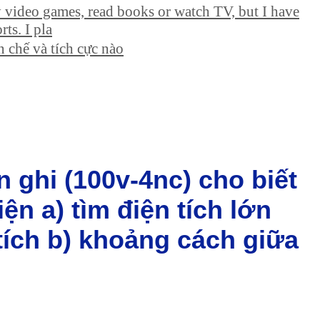
ay video games, read books or watch TV, but I have
ts. I pla
 chế và tích cực nào
n ghi (100v-4nc) cho biết
iện a) tìm điện tích lớn
 tích b) khoảng cách giữa