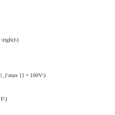
\right)\)
({U_{\max }} = 100V\)
}F\)