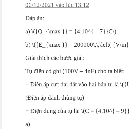
06/12/2021 vào lúc 13:12
Đáp án:
a) \({Q_{\max }} = {4.10^{ – 7}}C\)
b) \({E_{\max }} = 200000\,\,\left( {V/m} 
Giải thích các bước giải:
Tụ điện có ghi (100V – 4nF) cho ta biết:
+ Điện áp cực đại đặt vào hai bản tụ là \
(Điện áp đánh thủng tụ)
+ Điện dung của tụ là: \(C = {4.10^{ – 9}
a)