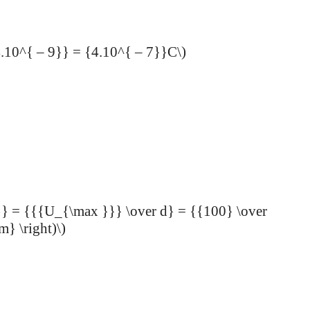
.10^{ – 9}} = {4.10^{ – 7}}C\)
}} = {{{U_{\max }}} \over d} = {{100} \over
m} \right)\)