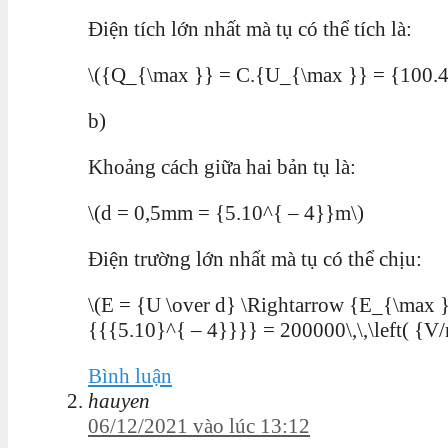
Điện tích lớn nhất mà tụ có thể tích là:
\({Q_{\max }} = C.{U_{\max }} = {100.4
b)
Khoảng cách giữa hai bản tụ là:
\(d = 0,5mm = {5.10^{ – 4}}m\)
Điện trường lớn nhất mà tụ có thể chịu:
\(E = {U \over d} \Rightarrow {E_{\max 
{{{5.10}^{ – 4}}}} = 200000\,\,\left( {V/
Bình luận
hauyen
06/12/2021 vào lúc 13:12