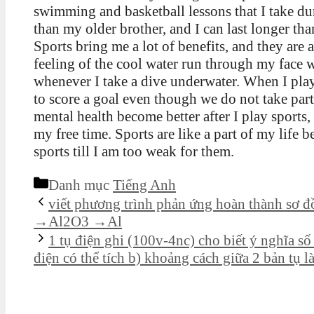
swimming and basketball lessons that I take d
than my older brother, and I can last longer th
Sports bring me a lot of benefits, and they are a
feeling of the cool water run through my face 
whenever I take a dive underwater. When I play
to score a goal even though we do not take par
mental health become better after I play sports, 
my free time. Sports are like a part of my life b
sports till I am too weak for them.
Danh mục
Tiếng Anh
viết phương trình phản ứng hoàn thành s
→Al2O3 →Al
1 tụ điện ghi (100v-4nc) cho biết ý nghĩa số 
điện có thể tích b) khoảng cách giữa 2 bản tụ 