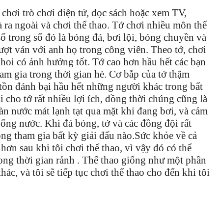
 chơi trò chơi điện tử, đọc sách hoặc xem TV,
 ra ngoài và chơi thể thao. Tớ chơi nhiều môn thể
ố trong số đó là bóng đá, bơi lội, bóng chuyền và
ượt ván với anh họ trong công viên. Theo tớ, chơi
 hoi có ảnh hưởng tốt. Tớ cao hơn hầu hết các bạn
am gia trong thời gian hè. Cơ bắp của tớ thậm
ể tồn đánh bại hầu hết những người khác trong bất
i cho tớ rất nhiều lợi ích, đồng thời chúng cũng là
làn nước mát lạnh tạt qua mặt khi đang bơi, và cảm
uống nước. Khi đá bóng, tớ và các đồng đội rất
ng tham gia bất kỳ giải đấu nào.Sức khỏe về cả
 hơn sau khi tôi chơi thể thao, vì vậy đó có thể
rong thời gian rảnh . Thể thao giống như một phần
ác, và tôi sẽ tiếp tục chơi thể thao cho đến khi tôi