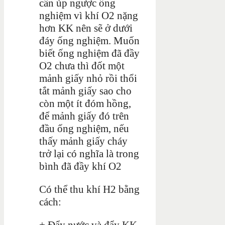
cần úp ngược ống
nghiệm vì khí O2 nặng
hơn KK nên sẽ ở dưới
đáy ống nghiệm. Muốn
biết ống nghiệm đã đầy
O2 chưa thì đốt một
mảnh giấy nhỏ rồi thổi
tắt mảnh giấy sao cho
còn một ít đóm hồng,
để mảnh giấy đó trên
đầu ống nghiệm, nếu
thấy mảnh giấy cháy
trở lại có nghĩa là trong
bình đã đầy khí O2
Có thể thu khí H2 bằng
cách:
+ Đẩy nước và đẩy KK