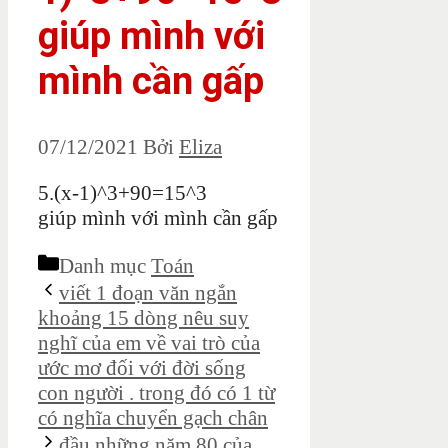
giúp mình với
mình cần gấp
07/12/2021
Bởi
Eliza
5.(x-1)^3+90=15^3
giúp mình với mình cần gấp
Danh mục
Toán
viết 1 đoạn văn ngắn
khoảng 15 dòng nêu suy
nghĩ của em về vai trò của
ước mơ đối với đời sống
con người . trong đó có 1 từ
có nghĩa chuyển gạch chân
đầu những năm 80 của