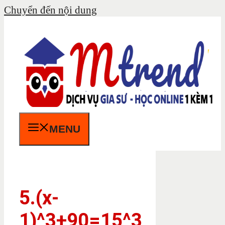
Chuyển đến nội dung
MENU
5.(x-
1)^3+90=15^3