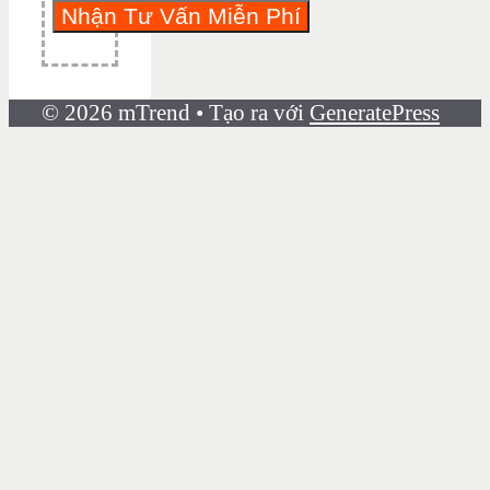
© 2026 mTrend
• Tạo ra với
GeneratePress