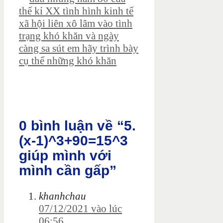
thế kỉ XX tình hình kinh tế
xã hội liên xô lâm vào tình
trạng khó khăn và ngày
càng sa sút em hãy trình bày
cụ thể những khó khăn
0 bình luận về “5.
(x-1)^3+90=15^3
giúp mình với
mình cần gấp”
khanhchau
07/12/2021 vào lúc
06:56