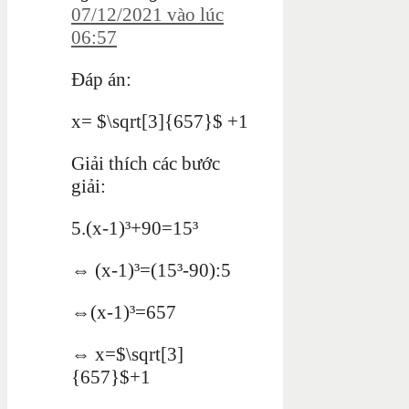
07/12/2021 vào lúc
06:57
Đáp án:
x= $\sqrt[3]{657}$ +1
Giải thích các bước
giải:
5.(x-1)³+90=15³
⇔ (x-1)³=(15³-90):5
⇔(x-1)³=657
⇔ x=$\sqrt[3]
{657}$+1