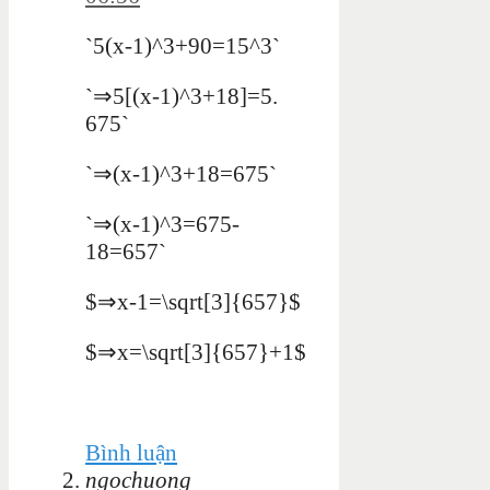
`5(x-1)^3+90=15^3`
`⇒5[(x-1)^3+18]=5.
675`
`⇒(x-1)^3+18=675`
`⇒(x-1)^3=675-
18=657`
$⇒x-1=\sqrt[3]{657}$
$⇒x=\sqrt[3]{657}+1$
Bình luận
ngochuong