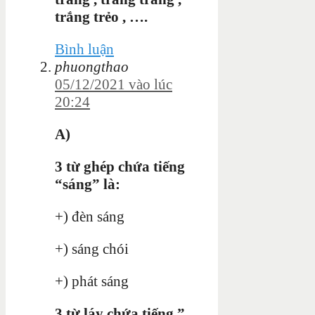
trắng trẻo , ….
Bình luận
phuongthao
05/12/2021 vào lúc
20:24
A)
3 từ ghép chứa tiếng
“sáng” là:
+) đèn sáng
+) sáng chói
+) phát sáng
3 từ láy chứa tiếng ”