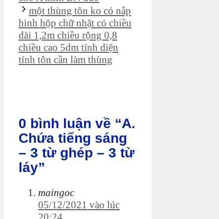
một thùng tôn ko có nắp
hình hộp chữ nhật có chiều
dài 1,2m chiều rộng 0,8
chiều cao 5dm tính diện
tính tôn cần làm thùng
0 bình luận về “A.
Chứa tiếng sáng
– 3 từ ghép – 3 từ
láy”
maingoc
05/12/2021 vào lúc
20:24