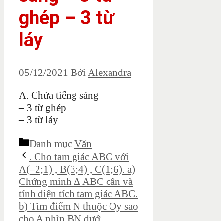
ghép – 3 từ
láy
05/12/2021
Bởi
Alexandra
A. Chứa tiếng sáng
– 3 từ ghép
– 3 từ láy
Danh mục
Văn
. Cho tam giác ABC với
A(–2;1) , B(3;4) , C(1;6). a)
Chứng minh ∆ ABC cân và
tính diện tích tam giác ABC.
b) Tìm điểm N thuộc Oy sao
cho A nhìn BN dướ