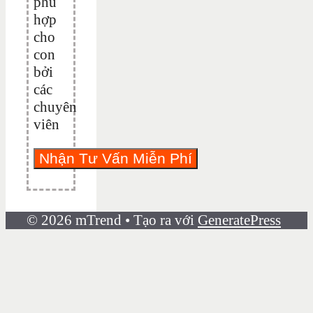
phù
hợp
cho
con
bởi
các
chuyên
viên
© 2026 mTrend
• Tạo ra với
GeneratePress