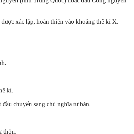
g nguyên (như Trung Quốc) hoặc đầu Công nguyên
được xác lập, hoàn thiện vào khoảng thế kỉ X.
nh.
hế kỉ.
t đầu chuyển sang chủ nghĩa tư bản.
 thôn.