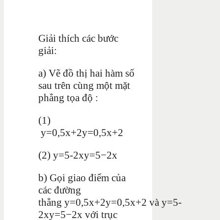
Giải thích các bước
giải:
a) Vẽ đồ thị hai hàm số
sau trên cùng một mặt
phẳng tọa độ :
(1)
y=0,5x+2
y
=
0
,
5
x
+
2
(2)
y=5-2x
y
=
5
−
2
x
b) Gọi giao điểm của
các đường
thẳng
y=0,5x+2
y
=
0
,
5
x
+
2
và
y=5-
2x
y
=
5
−
2
x
với trục