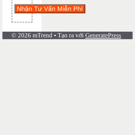
© 2026 mTrend
• Tạo ra với
GeneratePress