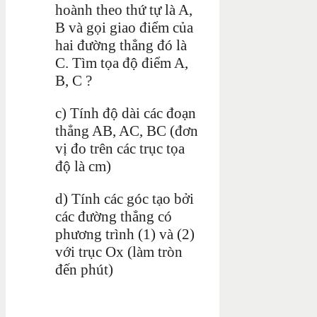
hoành theo thứ tự là A,
B và gọi giao điểm của
hai đường thẳng đó là
C. Tìm tọa độ điểm A,
B, C ?
c) Tính độ dài các đoạn
thẳng AB, AC, BC (đơn
vị đo trên các trục tọa
độ là cm)
d) Tính các góc tạo bởi
các đường thẳng có
phương trình (1) và (2)
với trục Ox (làm tròn
đến phút)