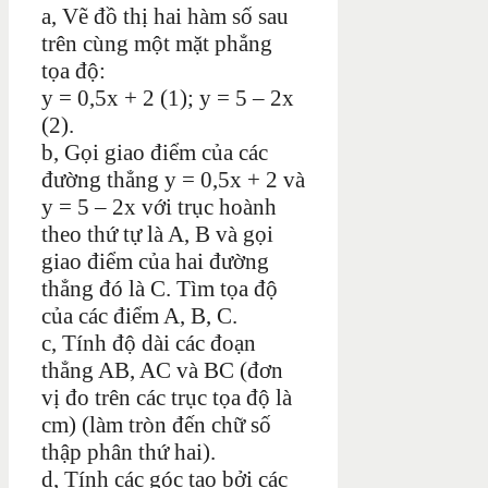
a, Vẽ đồ thị hai hàm số sau
trên cùng một mặt phẳng
tọa độ:
y = 0,5x + 2 (1); y = 5 – 2x
(2).
b, Gọi giao điểm của các
đường thẳng y = 0,5x + 2 và
y = 5 – 2x với trục hoành
theo thứ tự là A, B và gọi
giao điểm của hai đường
thẳng đó là C. Tìm tọa độ
của các điểm A, B, C.
c, Tính độ dài các đoạn
thẳng AB, AC và BC (đơn
vị đo trên các trục tọa độ là
cm) (làm tròn đến chữ số
thập phân thứ hai).
d, Tính các góc tạo bởi các