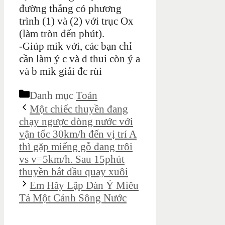
đường thẳng có phương
trình (1) và (2) với trục Ox
(làm tròn đến phút).
-Giúp mik với, các bạn chỉ
cần làm ý c và d thui còn ý a
và b mik giải đc rùi
Danh mục
Toán
Một chiếc thuyền đang
chạy ngược dòng nước với
vận tốc 30km/h đến vị trí A
thì gặp miếng gỗ đang trôi
vs v=5km/h. Sau 15phút
thuyền bắt đầu quay xuôi
Em Hãy Lập Dàn Ý Miêu
Tả Một Cảnh Sông Nước