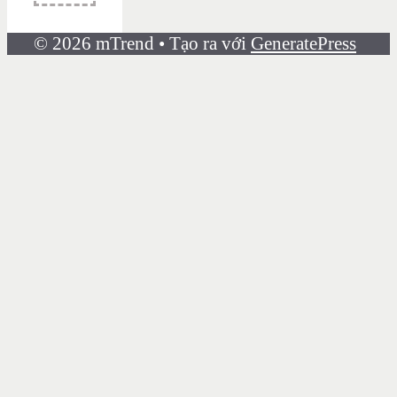
© 2026 mTrend
• Tạo ra với
GeneratePress