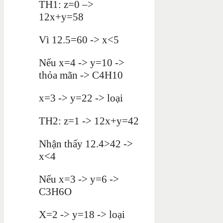
TH1: z=0 –>
12x+y=58
Vì 12.5=60 -> x<5
Nếu x=4 -> y=10 ->
thỏa mãn -> C4H10
x=3 -> y=22 -> loại
TH2: z=1 -> 12x+y=42
Nhận thấy 12.4>42 ->
x<4
Nếu x=3 -> y=6 ->
C3H6O
X=2 -> y=18 -> loại