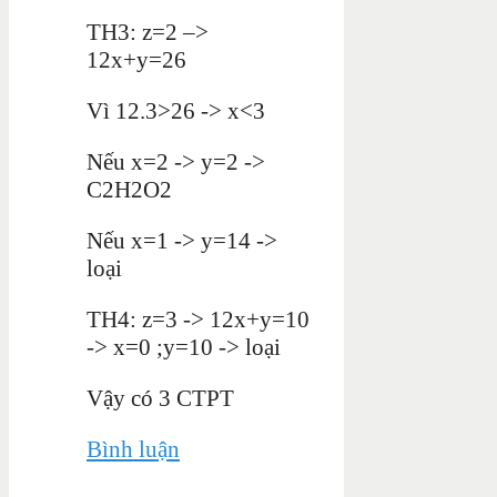
TH3: z=2 –>
12x+y=26
Vì 12.3>26 -> x<3
Nếu x=2 -> y=2 ->
C2H2O2
Nếu x=1 -> y=14 ->
loại
TH4: z=3 -> 12x+y=10
-> x=0 ;y=10 -> loại
Vậy có 3 CTPT
Bình luận