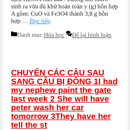
sinh ra vừa đủ khử hoàn toàn y (g) hỗn hợp
A gồm: CuO và Fe3O4 thành 3,8 g hỗn
hợp …
Đọc tiếp
Danh mục
Hóa học
Để lại bình luận
CHUYỂN CÁC CÂU SAU
SANG CÂU BỊ ĐỘNG 1I had
my nephew paint the gate
last week 2 She will have
peter wash her car
tomorrow 3They have her
tell the st