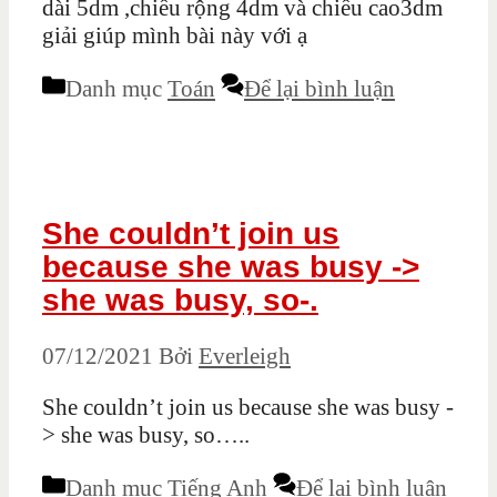
dài 5dm ,chiều rộng 4dm và chiều cao3dm
giải giúp mình bài này với ạ
Danh mục
Toán
Để lại bình luận
She couldn’t join us
because she was busy ->
she was busy, so-.
07/12/2021
Bởi
Everleigh
She couldn’t join us because she was busy -
> she was busy, so…..
Danh mục
Tiếng Anh
Để lại bình luận