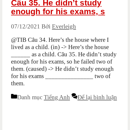
Câu 35. He didn’t study
enough for his exams, s
07/12/2021
Bởi
Everleigh
@TIB Câu 34. Here’s the house where I
lived as a child. (in) -> Here’s the house
______ as a child. Câu 35. He didn’t study
enough for his exams, so he failed two of
them. (caused) -> He didn’t study enough
for his exams _______________ two of
them.
Danh mục
Tiếng Anh
Để lại bình luận