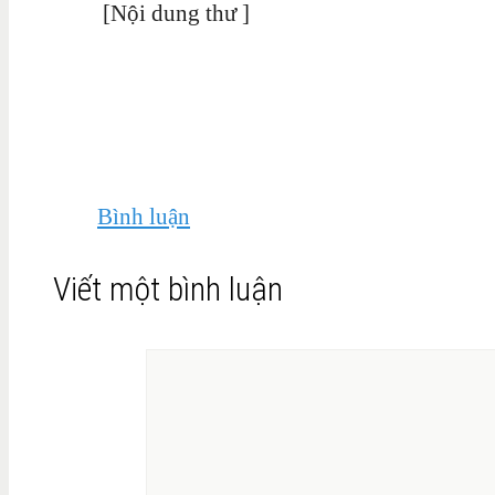
[Nội dung thư ]
Người vi
[ Chữ kí c
[họ và tên đầy
Bình luận
Viết một bình luận