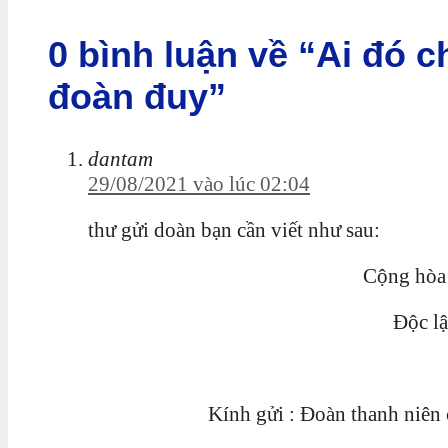
0 bình luận về “Ai đó ch
đoàn đuy”
dantam
29/08/2021 vào lúc 02:04
thư gửi doàn bạn cần viết như sau:
Cộng hòa Xã hội Chủ 
Độc lập-Tự do-H
[Nơi cư chú], n
Kính gửi : Đoàn thanh niên cộn