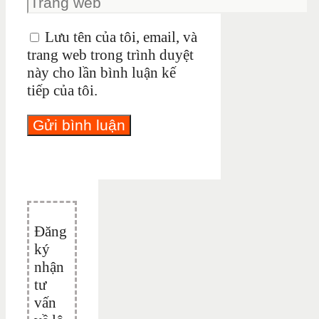
Lưu tên của tôi, email, và
trang web trong trình duyệt
này cho lần bình luận kế
tiếp của tôi.
Đăng
ký
nhận
tư
vấn