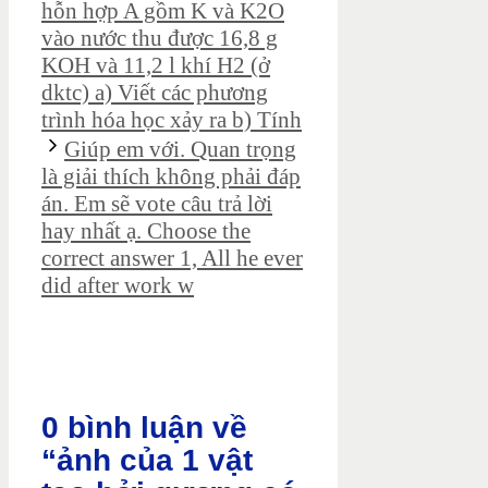
hỗn hợp A gồm K và K2O
vào nước thu được 16,8 g
KOH và 11,2 l khí H2 (ở
dktc) a) Viết các phương
trình hóa học xảy ra b) Tính
Giúp em với. Quan trọng
là giải thích không phải đáp
án. Em sẽ vote câu trả lời
hay nhất ạ. Choose the
correct answer 1, All he ever
did after work w
0 bình luận về
“ảnh của 1 vật