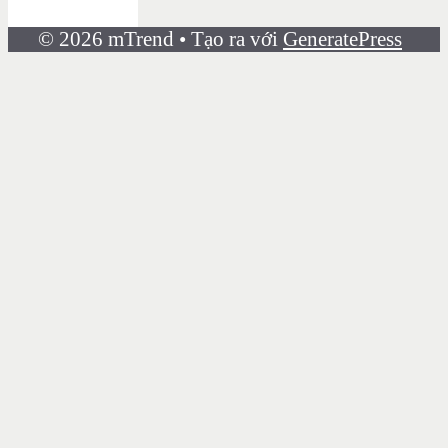
© 2026 mTrend
• Tạo ra với
GeneratePress