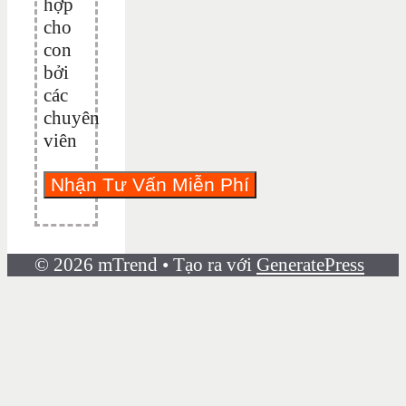
hợp
cho
con
bởi
các
chuyên
viên
© 2026 mTrend
• Tạo ra với
GeneratePress