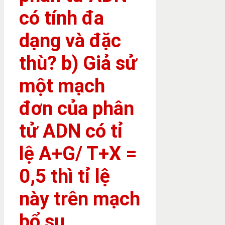
có tính đa
dạng và đặc
thù? b) Giả sử
một mạch
đơn của phân
tử ADN có tỉ
lệ A+G/ T+X =
0,5 thì tỉ lệ
này trên mạch
bổ su