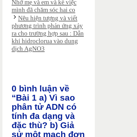
Nhớ mẹ và em và kể việc
mình đã chăm sóc hai co
Nêu hiện tượng và viết
phương trình phản ứng xảy
ra cho trường hợp sau : Dẫn
khí hidroclorua vào dung
dịch AgNO3
0 bình luận về
“Bài 1 a) Vì sao
phân tử ADN có
tính đa dạng và
đặc thù? b) Giả
sử một mạch đơn