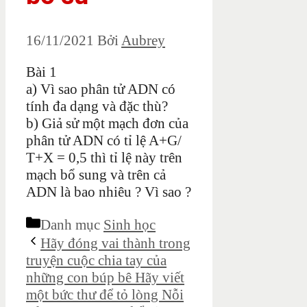
16/11/2021
Bởi
Aubrey
Bài 1
a) Vì sao phân tử ADN có
tính đa dạng và đặc thù?
b) Giả sử một mạch đơn của
phân tử ADN có tỉ lệ A+G/
T+X = 0,5 thì tỉ lệ này trên
mạch bổ sung và trên cả
ADN là bao nhiêu ? Vì sao ?
Danh mục
Sinh học
Hãy đóng vai thành trong
truyện cuộc chia tay của
những con búp bê Hãy viết
một bức thư để tỏ lòng Nỗi