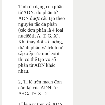
Tính đa dạng của phân
tử ADN: do phân tử
ADN được cấu tạo theo
nguyên tắc đa phân
(các đơn phân là 4 loại
nuclêôtit A, T, G, X).
Khi thay đổi số lượng,
thành phần và trình tự
sắp xếp các nucleotit
thì có thể tạo vô số
phân tử ADN khác
nhau.
2, Tỉ lệ trên mạch đơn
còn lại của ADN là :
A+G/ T+ X= 2
Tỉ lệ này trên cả ADN