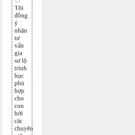
Tôi
đồng
ý
nhận
tư
vấn
gia
sư lộ
trình
học
phù
hợp
cho
con
bởi
các
chuyên