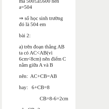
mà 500≤a≤600 nên
a=504
⇒ số học sinh trường
đó là 504 em
bài 2:
a) trên đoạn thẳng AB
ta có AC<AB(vì
6cm<8cm) nên điểm C
nằm giữa A và B
nên: AC+CB=AB
hay: 6+CB=8
CB=8-6=2cm