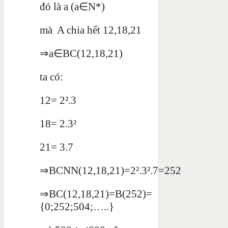
đó là a (a∈N*)
mà A chia hết 12,18,21
⇒a∈BC(12,18,21)
ta có:
12= 2².3
18= 2.3²
21= 3.7
⇒BCNN(12,18,21)=2².3².7=252
⇒BC(12,18,21)=B(252)=
{0;252;504;…..}