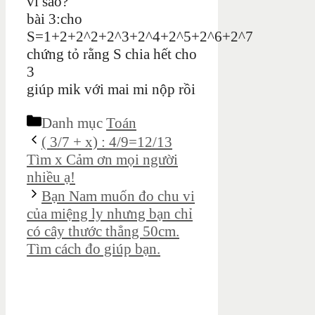
vì sao?
bài 3:cho
S=1+2+2^2+2^3+2^4+2^5+2^6+2^7
chứng tỏ rằng S chia hết cho
3
giúp mik với mai mi nộp rồi
Danh mục
Toán
( 3/7 + x) : 4/9=12/13
Tìm x Cảm ơn mọi người
nhiều ạ!
Bạn Nam muốn đo chu vi
của miệng ly nhưng bạn chỉ
có cây thước thẳng 50cm.
Tìm cách đo giúp bạn.