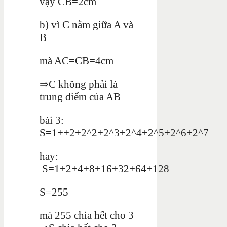
vậy CB=2cm
b) vì C nằm giữa A và
B
mà AC=CB=4cm
⇒C không phải là
trung điểm của AB
bài 3:
S=1++2+2^2+2^3+2^4+2^5+2^6+2^7
hay:
S=1+2+4+8+16+32+64+128
S=255
mà 255 chia hết cho 3