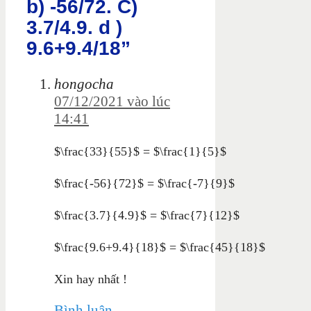
b) -56/72. C)
3.7/4.9. d )
9.6+9.4/18”
hongocha
07/12/2021 vào lúc
14:41
$\frac{33}{55}$
= $\frac{1}{5}$
$\frac{-56}{72}$ = $\frac{-7}{9}$
$\frac{3.7}{4.9}$ = $\frac{7}{12}$
$\frac{9.6+9.4}{18}$
= $\frac{45}{18}$
Xin hay nhất !
Bình luận