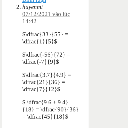
huyenmi
07/12/2021 vào lúc
14:42
$\dfrac{33}{55} =
\dfrac{1}{5}$
$\dfrac{-56}{72} =
\dfrac{-7}{9}$
$\dfrac{3.7}{4.9} =
\dfrac{21}{36} =
\dfrac{7}{12}$
$ \dfrac{9.6 + 9.4}
{18} = \dfrac{90}{36}
= \dfrac{45}{18}$