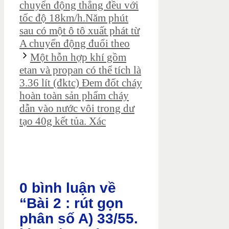
chuyển động thẳng đều với
tốc độ 18km/h.Năm phút
sau có một ô tô xuất phát từ
A chuyển động đuổi theo
Một hỗn hợp khí gồm
etan và propan có thể tích là
3.36 lít (đktc) Đem đốt cháy
hoàn toàn sản phẩm cháy
dẫn vào nước vôi trong dư
tạo 40g kết tủa. Xác
0 bình luận về
“Bài 2 : rút gọn
phân số A) 33/55.