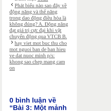
Phát biểu nào sao đây về
động năng và thế năng
trong dao động điều hòa là
không đúng? A. Động năng
đạt giá trị cực đại khi vật
chuyển động qua VTCB B.
hay viet mot buc thu cho
mot nguoi ban de ban hieu
ve dat nuoc minh p/s:
khong sao chep mang cam
on
0 bình luận về
“Bài 3: Một mảnh