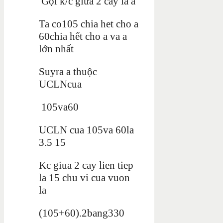
Gọi k/c giữa 2 cây la a
Ta co105 chia het cho a
60chia hết cho a va a
lớn nhất
Suyra a thuộc
UCLNcua
105va60
UCLN cua 105va 60la
3.5 15
Kc giua 2 cay lien tiep
la 15 chu vi cua vuon
la
(105+60).2bang330