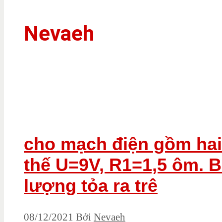
Nevaeh
cho mạch điện gồm hai 
thế U=9V, R1=1,5 ôm. Bi
lượng tỏa ra trê
08/12/2021
Bởi
Nevaeh