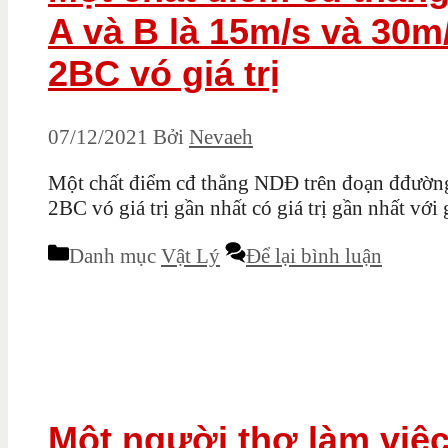
A và B là 15m/s và 30m
2BC vó giá trị
07/12/2021
Bởi
Nevaeh
Một chất điểm cđ thẳng NDĐ trên đoạn đđường t
2BC vó giá trị gần nhất có giá trị gần nhất với g
Danh mục
Vật Lý
Để lại bình luận
Một người thợ làm việc