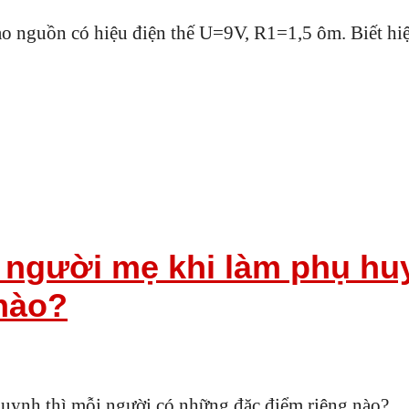
ào nguồn có hiệu điện thế U=9V, R1=1,5 ôm. Biết hiệ
 người mẹ khi làm phụ huy
nào?
uynh thì mỗi người có những đặc điểm riêng nào?