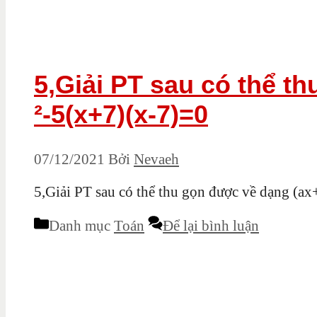
5,Giải PT sau có thể th
²-5(x+7)(x-7)=0
07/12/2021
Bởi
Nevaeh
5,Giải PT sau có thể thu gọn được về dạng (a
Danh mục
Toán
Để lại bình luận