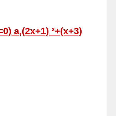
0) a,(2x+1) ²+(x+3)