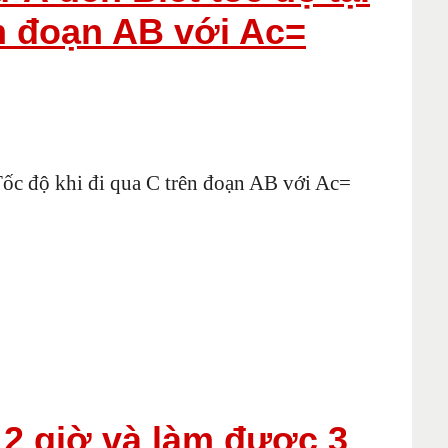
ên đoạn AB với Ac=
Tốc độ khi đi qua C trên đoạn AB với Ac=
12 giờ và làm được 3