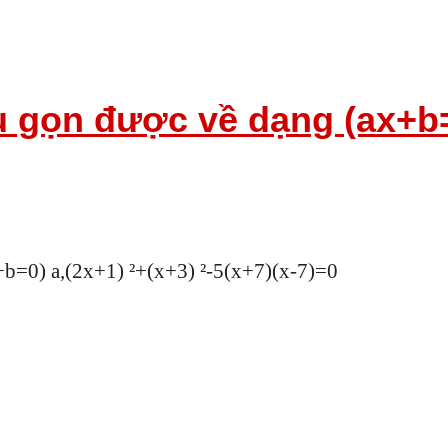
u gọn được về dạng (ax+b=
x+b=0) a,(2x+1) ²+(x+3) ²-5(x+7)(x-7)=0