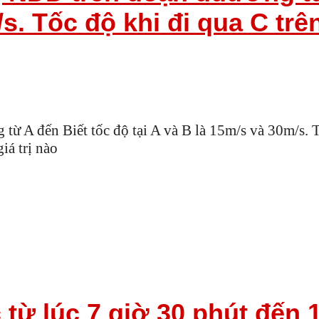
/s. Tốc độ khi đi qua C tr
ừ A đến Biết tốc độ tại A và B là 15m/s và 30m/s. 
iá trị nào
 từ lúc 7 giờ 30 phút đến 