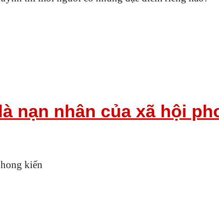
là nạn nhân của xã hội ph
phong kiến