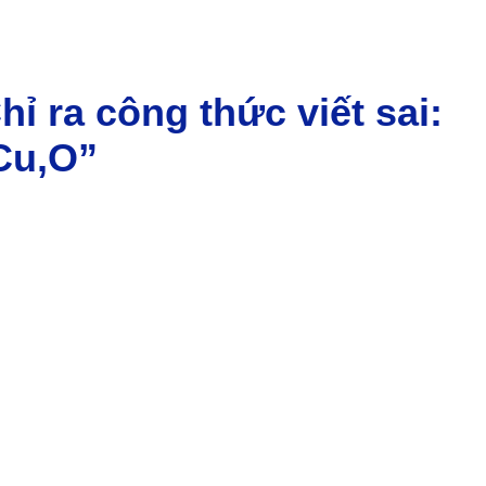
hỉ ra công thức viết sai:
Cu,O”