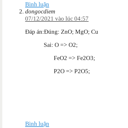
Bình luận
dongocdiem
07/12/2021 vào lúc 04:57
Đáp án:Đúng: ZnO; MgO; Cu
Sai: O => O2;
FeO2 => Fe2O3;
P2O => P2O5;
Bình luận