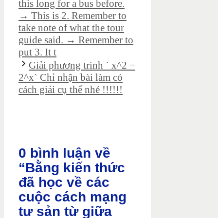
this long for a bus before.
→ This is 2. Remember to
take note of what the tour
guide said. → Remember to
put 3. It t
Giải phương trình ` x^2 =
2^x` Chỉ nhận bài làm có
cách giải cụ thể nhé !!!!!!
0 bình luận về
“Bằng kiến thức
đã học về các
cuộc cách mạng
tư sản từ giữa