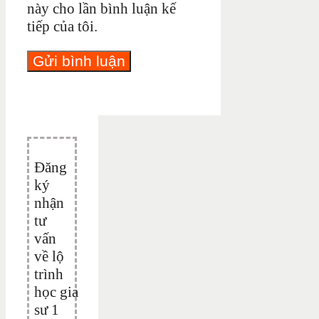
này cho lần bình luận kế
tiếp của tôi.
Đăng
ký
nhận
tư
vấn
về lộ
trình
học gia
sư 1