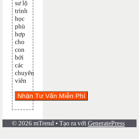
sư lộ
trình
học
phù
hợp
cho
con
bởi
các
chuyên
viên
© 2026 mTrend
• Tạo ra với
GeneratePress