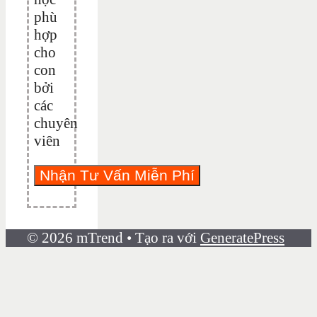
phù
hợp
cho
con
bởi
các
chuyên
viên
© 2026 mTrend
• Tạo ra với
GeneratePress