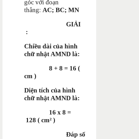
góc với đoạn
thẳng:
AC; BC; MN
GIẢI
:
Chiều dài của hình
chữ nhật AMND là:
8 + 8 = 16 (
cm )
Diện tích của hình
chữ nhật AMND là:
16 x 8 =
128 ( cm² )
Đáp số