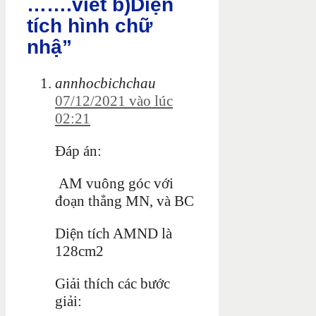
…….viết b)Diện
tích hình chữ
nhậ”
annhocbichchau
07/12/2021 vào lúc
02:21
Đáp án:
AM vuông góc với
đoạn thẳng MN, và BC
Diện tích AMND là
128cm2
Giải thích các bước
giải: