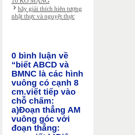
10 KO MẠNG
hãy giải thích hiên tượng
nhật thực và nguyệt thực
0 bình luận về
“biết ABCD và
BMNC là các hình
vuông có cạnh 8
cm.viết tiếp vào
chỗ chấm:
a)Đoạn thẳng AM
vuông góc với
đoạn thẳng: