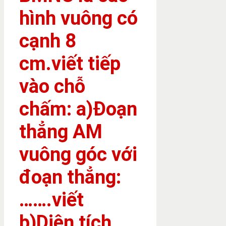
hình vuông có
cạnh 8
cm.viết tiếp
vào chỗ
chấm: a)Đoạn
thẳng AM
vuông góc với
đoạn thẳng:
…….viết
b)Diện tích