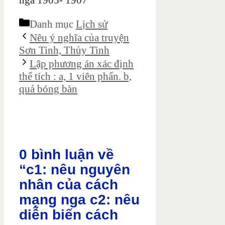
nga 1905- 1907
Danh mục
Lịch sử
Nêu ý nghĩa của truyện
Sơn Tinh, Thủy Tinh
Lập phương án xác định
thể tích : a, 1 viên phấn. b,
quả bóng bàn
0 bình luận về
“c1: nêu nguyên
nhân của cách
mạng nga c2: nêu
diễn biến cách