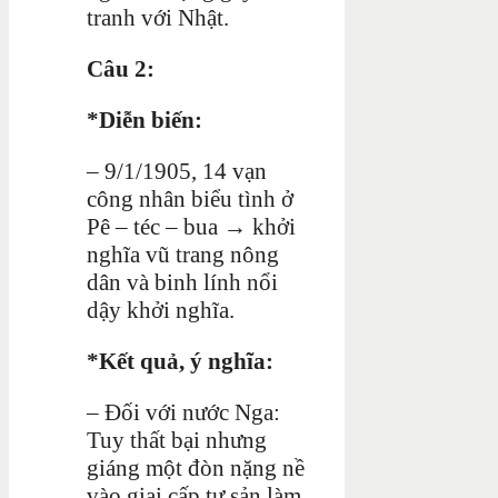
tranh với Nhật.
Câu 2:
*Diễn biến:
– 9/1/1905, 14 vạn
công nhân biểu tình ở
Pê – téc – bua → khởi
nghĩa vũ trang nông
dân và binh lính nổi
dậy khởi nghĩa.
*Kết quả, ý nghĩa:
– Đối với nước Nga:
Tuy thất bại nhưng
giáng một đòn nặng nề
vào giai cấp tư sản làm