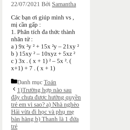
22/07/2021
Bởi
Samantha
Các bạn ơi giúp mình vs ,
mị cần gấp :
1. Phân tích đa thức thành
nhân tử :
a ) 9x ²y ² + 15x ²y – 21xy ²
b ) 15xy ² – 10xyz + 5xz ²
c ) 3x . ( x + 1) ² – 5x ². (
x+1) + 7 . ( x + 1)
Danh mục
Toán
1)Trường hợp nào sau
đây chưa đươc hưởng quyền
trẻ em vì sao? a) Nhà nghèo
Hải vừa đi học và phụ mẹ
bàn hàng b) Thanh là 1 đứa
trẻ