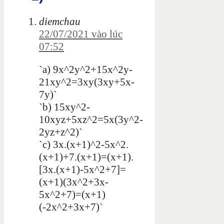
diemchau
22/07/2021 vào lúc
07:52
`a) 9x^2y^2+15x^2y-
21xy^2=3xy(3xy+5x-
7y)`
`b) 15xy^2-
10xyz+5xz^2=5x(3y^2-
2yz+z^2)`
`c) 3x.(x+1)^2-5x^2.
(x+1)+7.(x+1)=(x+1).
[3x.(x+1)-5x^2+7]=
(x+1)(3x^2+3x-
5x^2+7)=(x+1)
(-2x^2+3x+7)`