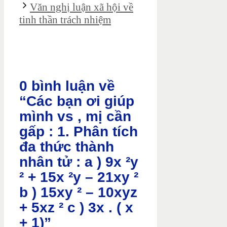
Văn nghị luận xã hội về
tinh thần trách nhiệm
0 bình luận về
“Các bạn ơi giúp
mình vs , mị cần
gấp : 1. Phân tích
đa thức thành
nhân tử : a ) 9x ²y
² + 15x ²y – 21xy ²
b ) 15xy ² – 10xyz
+ 5xz ² c ) 3x . ( x
+ 1)”