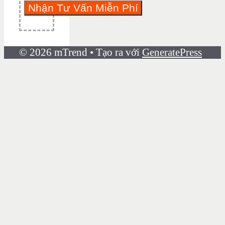
© 2026 mTrend
• Tạo ra với
GeneratePress