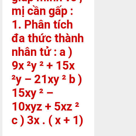
mị cần gấp :
1. Phân tích
đa thức thành
nhân tử : a )
9x ²y ² + 15x
²y – 21xy ² b )
15xy ² –
10xyz + 5xz ²
c ) 3x . ( x + 1)