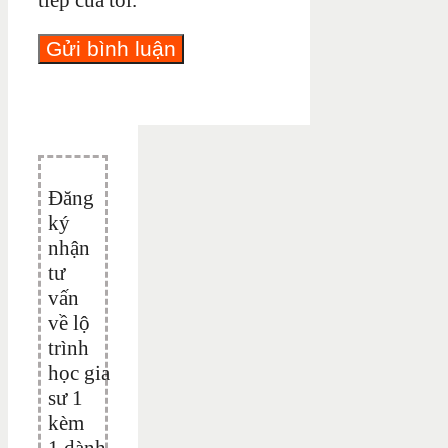
Đăng
ký
nhận
tư
vấn
về lộ
trình
học gia
sư 1
kèm
1 dành