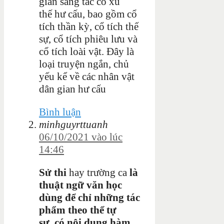
gian sáng tác có xu
thế hư cấu, bao gồm cổ
tích thần kỳ, cổ tích thế
sự, cổ tích phiêu lưu và
cổ tích loài vật. Đây là
loại truyện ngắn, chủ
yếu kể về các nhân vật
dân gian hư cấu
Bình luận
minhguyrttuanh
06/10/2021 vào lúc
14:46
Sử thi
hay trường ca
là
thuật ngữ văn học
dùng để chỉ những tác
phẩm theo thể tự
sự
,
có nội dung hàm