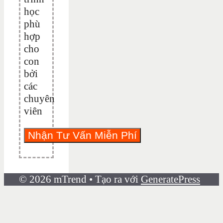
học
phù
hợp
cho
con
bởi
các
chuyên
viên
© 2026 mTrend
• Tạo ra với
GeneratePress